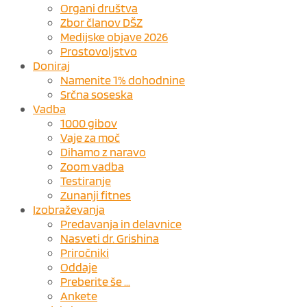
Organi društva
Zbor članov DŠZ
Medijske objave 2026
Prostovoljstvo
Doniraj
Namenite 1% dohodnine
Srčna soseska
Vadba
1000 gibov
Vaje za moč
Dihamo z naravo
Zoom vadba
Testiranje
Zunanji fitnes
Izobraževanja
Predavanja in delavnice
Nasveti dr. Grishina
Priročniki
Oddaje
Preberite še …
Ankete