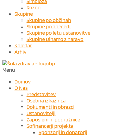
Simbioza
Razno
Skupine
Skupine po občinah
Skupine po abecedi
Skupine po letu ustanovitve
Skupine Dihamo z naravo
Koledar
Arhiv
Menu
Domov
O Nas
Predstavitev
Osebna izkaznica
Dokumenti in obrazci
Ustanovitelji
Zaposleni in podružnice
Sofinancerji projekta
Sponzorji in donatorji