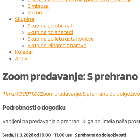
Simbioza
Razno
Skupine
Skupine po občinah
Skupine po abecedi
Skupine po letu ustanovitve
Skupine Dihamo z naravo
Koledar
Arhiv
Zoom predavanje: S prehrano 
11
mar
10:00
11:00
Zoom predavanje: S prehrano do dolgoživo
Podrobnosti o dogodku
Vabljeni na predavanja o prehrani, ki ga bo imela naša pros
Sreda, 11. 3. 2026 od 10.00 – 11.00 ure – S prehrano do dolgoživosti