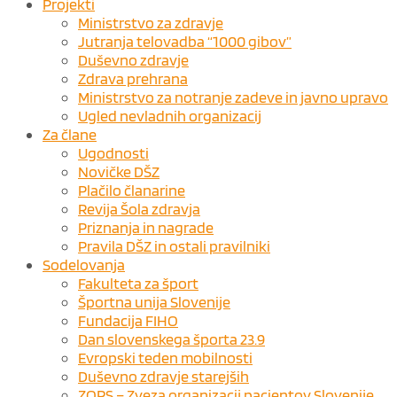
Projekti
Ministrstvo za zdravje
Jutranja telovadba “1000 gibov”
Duševno zdravje
Zdrava prehrana
Ministrstvo za notranje zadeve in javno upravo
Ugled nevladnih organizacij
Za člane
Ugodnosti
Novičke DŠZ
Plačilo članarine
Revija Šola zdravja
Priznanja in nagrade
Pravila DŠZ in ostali pravilniki
Sodelovanja
Fakulteta za šport
Športna unija Slovenije
Fundacija FIHO
Dan slovenskega športa 23.9
Evropski teden mobilnosti
Duševno zdravje starejših
ZOPS – Zveza organizacij pacientov Slovenije