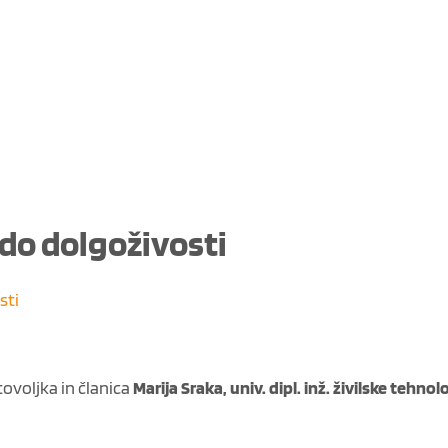
do dolgoživosti
sti
tovoljka in članica
Marija Sraka, univ. dipl. inž. živilske tehnol