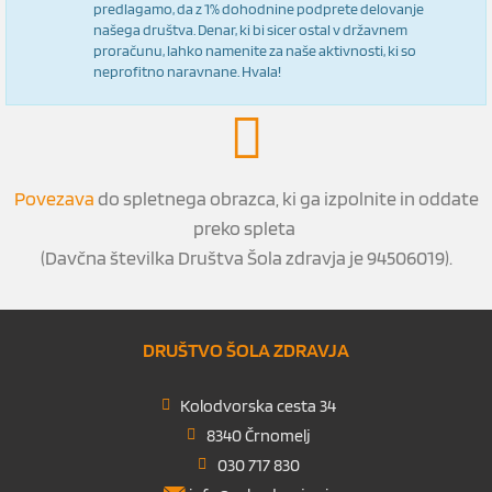
predlagamo, da z 1% dohodnine podprete delovanje
našega društva. Denar, ki bi sicer ostal v državnem
proračunu, lahko namenite za naše aktivnosti, ki so
neprofitno naravnane. Hvala!
Povezava
do spletnega obrazca, ki ga izpolnite in oddate
preko spleta
(Davčna številka Društva Šola zdravja je 94506019).
DRUŠTVO ŠOLA ZDRAVJA
Kolodvorska cesta 34
8340 Črnomelj
030 717 830