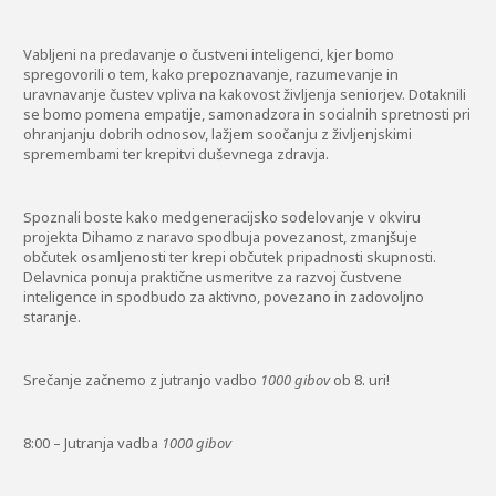
Vabljeni na predavanje o čustveni inteligenci, kjer bomo
spregovorili o tem, kako prepoznavanje, razumevanje in
uravnavanje čustev vpliva na kakovost življenja seniorjev. Dotaknili
se bomo pomena empatije, samonadzora in socialnih spretnosti pri
ohranjanju dobrih odnosov, lažjem soočanju z življenjskimi
spremembami ter krepitvi duševnega zdravja.
Spoznali boste kako medgeneracijsko sodelovanje v okviru
projekta Dihamo z naravo spodbuja povezanost, zmanjšuje
občutek osamljenosti ter krepi občutek pripadnosti skupnosti.
Delavnica ponuja praktične usmeritve za razvoj čustvene
inteligence in spodbudo za aktivno, povezano in zadovoljno
staranje.
Srečanje začnemo z jutranjo vadbo
1000 gibov
ob 8. uri!
8:00 – Jutranja vadba
1000 gibov