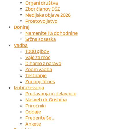
Organi društva
Zbor članov DŠZ
Medijske objave 2026
Prostovoljstvo
Doniraj
Namenite 1% dohodnine
Srčna soseska
Vadba
1000 gibov
Vaje za moč
Dihamo z naravo
Zoom vadba
Testiranje
Zunanji fitnes
Izobraževanja
Predavanja in delavnice
Nasveti dr. Grishina
Priročniki
Oddaje
Preberite še …
Ankete