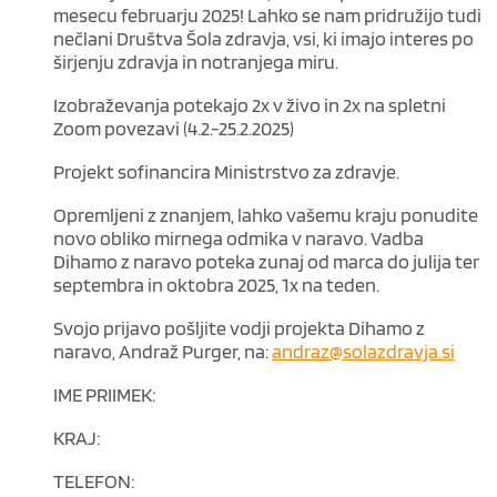
mesecu februarju 2025! Lahko se nam pridružijo tudi
nečlani Društva Šola zdravja, vsi, ki imajo interes po
širjenju zdravja in notranjega miru.
Izobraževanja potekajo 2x v živo in 2x na spletni
Zoom povezavi (4.2.-25.2.2025)
Projekt sofinancira Ministrstvo za zdravje.
Opremljeni z znanjem, lahko vašemu kraju ponudite
novo obliko mirnega odmika v naravo. Vadba
Dihamo z naravo poteka zunaj od marca do julija ter
septembra in oktobra 2025, 1x na teden.
Svojo prijavo pošljite vodji projekta Dihamo z
naravo, Andraž Purger, na:
andraz@solazdravja.si
IME PRIIMEK:
KRAJ:
TELEFON: