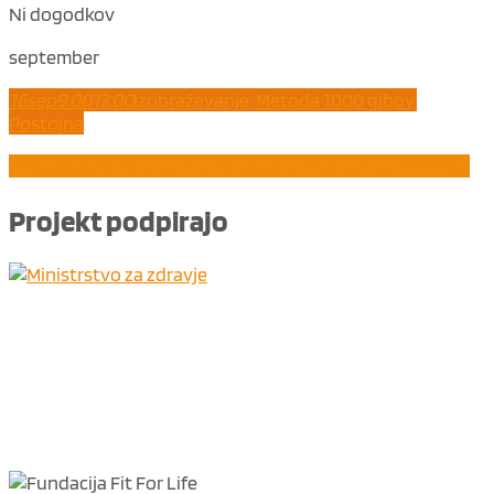
Ni dogodkov
september
16
sep
9:00
13:00
Izobraževanje: Metoda 1000 gibov,
Postojna
21
sep
8:00
10:45
Delavnica: Čustvena inteligenca (Vrhnika)
Projekt
podpirajo