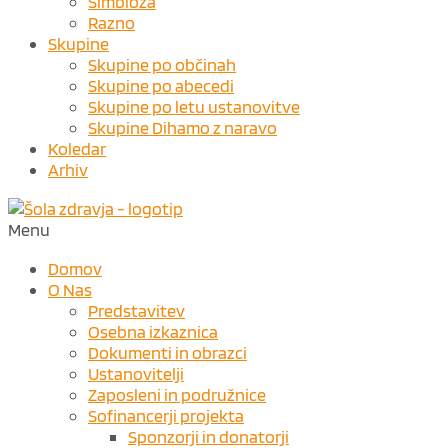
Simbioza
Razno
Skupine
Skupine po občinah
Skupine po abecedi
Skupine po letu ustanovitve
Skupine Dihamo z naravo
Koledar
Arhiv
Menu
Domov
O Nas
Predstavitev
Osebna izkaznica
Dokumenti in obrazci
Ustanovitelji
Zaposleni in podružnice
Sofinancerji projekta
Sponzorji in donatorji