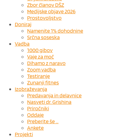
Zbor članov DŠZ
Medijske objave 2026
Prostovoljstvo
Doniraj
Namenite 1% dohodnine
Srčna soseska
Vadba
1000 gibov
Vaje za moč
Dihamo z naravo
Zoom vadba
Testiranje
Zunanji fitnes
Izobraževanja
Predavanja in delavnice
Nasveti dr. Grishina
Priročniki
Oddaje
Preberite še …
Ankete
Projekti