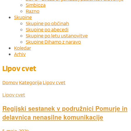
Simbioza
Razno
Skupine
Skupine po občinah
Skupine po abecedi
Skupine po letu ustanovitve
Skupine Dihamo z naravo
Koledar
Arhiv
Lipov cvet
Domov
Kategorija
Lipov cvet
Lipov cvet
Regijski sestanek v podružnici Pomurje in
delavnica nenasilne komunikacije
5. maja, 2024