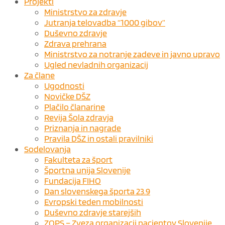
Projekti
Ministrstvo za zdravje
Jutranja telovadba “1000 gibov”
Duševno zdravje
Zdrava prehrana
Ministrstvo za notranje zadeve in javno upravo
Ugled nevladnih organizacij
Za člane
Ugodnosti
Novičke DŠZ
Plačilo članarine
Revija Šola zdravja
Priznanja in nagrade
Pravila DŠZ in ostali pravilniki
Sodelovanja
Fakulteta za šport
Športna unija Slovenije
Fundacija FIHO
Dan slovenskega športa 23.9
Evropski teden mobilnosti
Duševno zdravje starejših
ZOPS – Zveza organizacij pacientov Slovenije