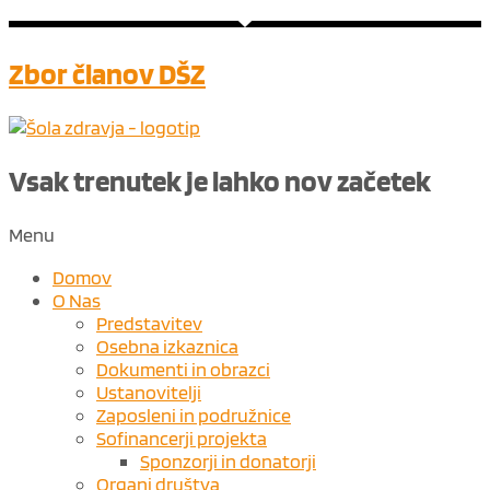
Zbor članov DŠZ
Vsak trenutek je lahko nov ​
začetek
Menu
Domov
O Nas
Predstavitev
Osebna izkaznica
Dokumenti in obrazci
Ustanovitelji
Zaposleni in podružnice
Sofinancerji projekta
Sponzorji in donatorji
Organi društva