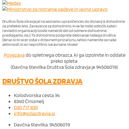
Društvo Šola zdravja je na seznamu upravičencev do donacij iz dohodnine
za preteklo leto. Zavezance za dohodnino, ki se še niste odločili, kateri
nevladni organizaciji boste namenili del od odmere dohodnine,
predlagamo, da z 1% dohodnine podprete delovanje našega društva.
Denar, ki bi sicer ostal v državnem proračunu, lahko namenite za naše
aktivnosti, ki so neprofitno naravnane. Hvala!
Povezava
do spletnega obrazca, ki ga izpolnite in oddate
preko spleta
(Davčna številka Društva Šola zdravja je 94506019).
DRUŠTVO ŠOLA ZDRAVJA
Kolodvorska cesta 34
8340 Črnomelj
030 717 830
info@solazdravja.si
Davčna številka: 94506019