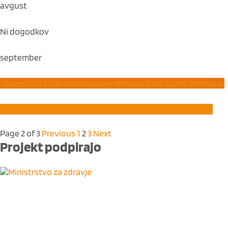
avgust
Ni dogodkov
september
16
sep
9:00
13:00
Izobraževanje: Metoda 1000 gibov, Postojna
21
sep
8:00
10:45
Delavnica: Čustvena inteligenca (Vrhnika)
Page 2 of 3
Previous
1
2
3
Next
Projekt
podpirajo