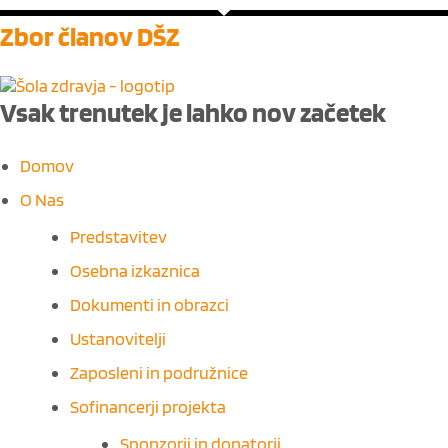
Zbor članov DŠZ
Vsak trenutek je lahko nov ​
začetek
M
Domov
e
O Nas
n
u
Predstavitev
Osebna izkaznica
Dokumenti in obrazci
Ustanovitelji
Zaposleni in podružnice
Sofinancerji projekta
Sponzorji in donatorji