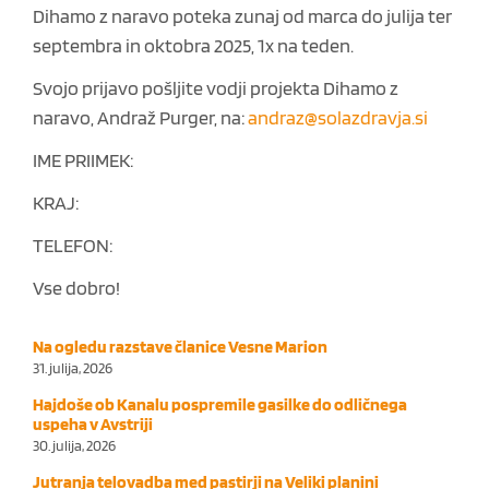
Dihamo z naravo poteka zunaj od marca do julija ter
septembra in oktobra 2025, 1x na teden.
Svojo prijavo pošljite vodji projekta Dihamo z
naravo, Andraž Purger, na:
andraz@solazdravja.si
IME PRIIMEK:
KRAJ:
TELEFON:
Vse dobro!
Na ogledu razstave članice Vesne Marion
31. julija, 2026
Hajdoše ob Kanalu pospremile gasilke do odličnega
uspeha v Avstriji
30. julija, 2026
Jutranja telovadba med pastirji na Veliki planini