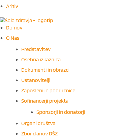
Arhiv
M
Domov
e
O Nas
n
u
Predstavitev
Osebna izkaznica
Dokumenti in obrazci
Ustanovitelji
Zaposleni in podružnice
Sofinancerji projekta
Sponzorji in donatorji
Organi društva
Zbor članov DŠZ