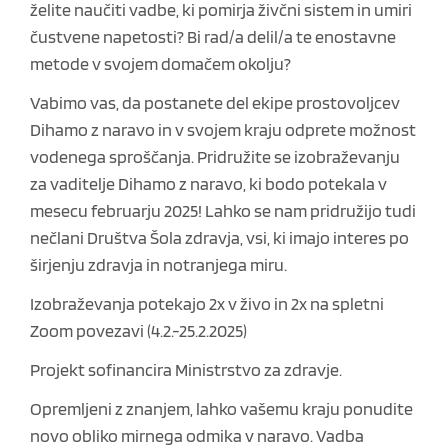
želite naučiti vadbe, ki pomirja živčni sistem in umiri
čustvene napetosti? Bi rad/a delil/a te enostavne
metode v svojem domačem okolju?
Vabimo vas, da postanete del ekipe prostovoljcev
Dihamo z naravo in v svojem kraju odprete možnost
vodenega sproščanja. Pridružite se izobraževanju
za vaditelje Dihamo z naravo, ki bodo potekala v
mesecu februarju 2025! Lahko se nam pridružijo tudi
nečlani Društva Šola zdravja, vsi, ki imajo interes po
širjenju zdravja in notranjega miru.
Izobraževanja potekajo 2x v živo in 2x na spletni
Zoom povezavi (4.2.-25.2.2025)
Projekt sofinancira Ministrstvo za zdravje.
Opremljeni z znanjem, lahko vašemu kraju ponudite
novo obliko mirnega odmika v naravo. Vadba