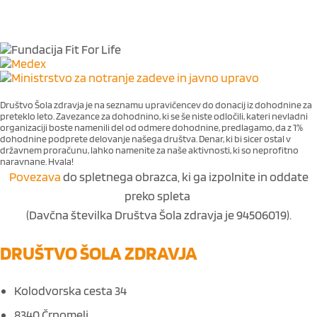
Društvo Šola zdravja je na seznamu upravičencev do donacij iz dohodnine za
preteklo leto. Zavezance za dohodnino, ki se še niste odločili, kateri nevladni
organizaciji boste namenili del od odmere dohodnine, predlagamo, da z 1%
dohodnine podprete delovanje našega društva. Denar, ki bi sicer ostal v
državnem proračunu, lahko namenite za naše aktivnosti, ki so neprofitno
naravnane. Hvala!
Povezava
do spletnega obrazca, ki ga izpolnite in oddate
preko spleta
(Davčna številka Društva Šola zdravja je 94506019).
DRUŠTVO ŠOLA ZDRAVJA
Kolodvorska cesta 34
8340 Črnomelj