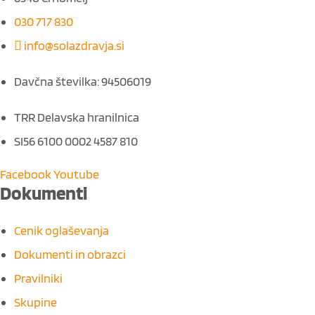
030 717 830
info@solazdravja.si
Davčna številka: 94506019
TRR Delavska hranilnica
SI56 6100 0002 4587 810
Facebook
Youtube
Dokumenti
M
Cenik oglaševanja
e
Dokumenti in obrazci
n
u
Pravilniki
Skupine