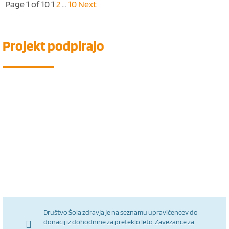
Page 1 of 10
1
2
…
10
Next
Projekt
podpirajo
Društvo Šola zdravja je na seznamu upravičencev do
donacij iz dohodnine za preteklo leto. Zavezance za