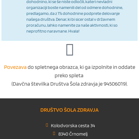
dohodnino, ki se še niste odločili, kateri nevladni
organizaciji boste namenili del od odmere dohodnine,
predlagamo, da z 1% dohodnine podprete delovanje
našega društva. Denar, ki bi sicer ostal v državnem
proračunu, lahko namenite za naše aktivnosti, ki so
neprofitno naravnane. Hvala!
Povezava
do spletnega obrazca, ki ga izpolnite in oddate
preko spleta
(Davčna številka Društva Šola zdravja je 94506019).
DRUŠTVO ŠOLA ZDRAVJA
Kolodvorska cesta 34
8340 Črnomelj