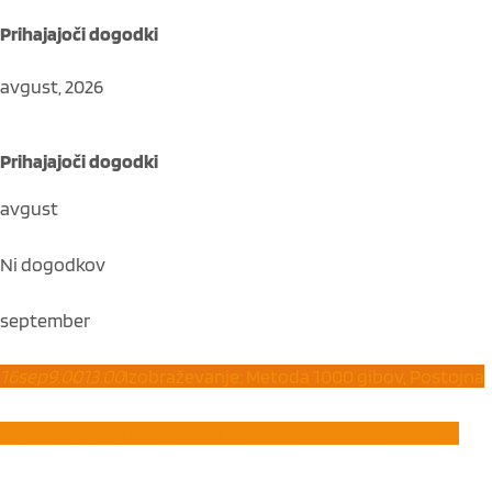
Prihajajoči dogodki
avgust, 2026
Prihajajoči dogodki
avgust
Ni dogodkov
september
16
sep
9:00
13:00
Izobraževanje: Metoda 1000 gibov, Postojna
21
sep
8:00
10:45
Delavnica: Čustvena inteligenca (Vrhnika)