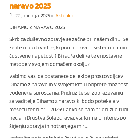
naravo 2025
22. januarja, 2025
in
Aktualno
DIHAMO Z NARAVO 2025
Skrb za duševno zdravje se začne pri našem dihu! Se
želite naučiti vadbe, ki pomirja živčni sistem in umiri
čustvene napetosti? Bi rad/a delil/a te enostavne
metode v svojem domačem okolju?
Vabimo vas, da postanete del ekipe prostovoljcev
Dihamo z naravo in v svojem kraju odprete možnost
vodenega sproščanja. Pridružite se izobraževanju
za vaditelje Dihamo z naravo, ki bodo potekala v
mesecu februarju 2025! Lahko se nam pridružijo tudi
nečlani Društva Šola zdravja, vsi, ki imajo interes po
širjenju zdravja in notranjega miru.
Izobraževanja potekajo 2x v živo in 2x na spletni