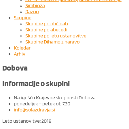
Simbioza
Razno
Skupine
Skupine po občinah
Skupine po abecedi
Skupine po letu ustanovitve
Skupine Dihamo z naravo
Koledar
Arhiv
Dobova
Informacije o skupini
Na igrišču Krajevne skupnosti Dobova
ponedeljek – petek ob 7.30
info@solazdravja.si
Leto ustanovitve: 2018