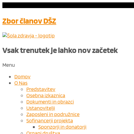
Zbor članov DŠZ
Vsak trenutek je lahko nov ​
začetek
Menu
Domov
O Nas
Predstavitev
Osebna izkaznica
Dokumenti in obrazci
Ustanovitelji
Zaposleni in podružnice
Sofinancerji projekta
Sponzorji in donatorji
Organi društva