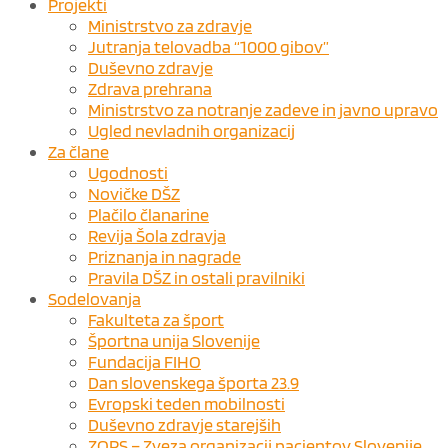
Projekti
Ministrstvo za zdravje
Jutranja telovadba “1000 gibov”
Duševno zdravje
Zdrava prehrana
Ministrstvo za notranje zadeve in javno upravo
Ugled nevladnih organizacij
Za člane
Ugodnosti
Novičke DŠZ
Plačilo članarine
Revija Šola zdravja
Priznanja in nagrade
Pravila DŠZ in ostali pravilniki
Sodelovanja
Fakulteta za šport
Športna unija Slovenije
Fundacija FIHO
Dan slovenskega športa 23.9
Evropski teden mobilnosti
Duševno zdravje starejših
ZOPS – Zveza organizacij pacientov Slovenije