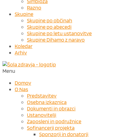
Simbioza
Razno
Skupine
Skupine po občinah
Skupine po abecedi
Skupine po letu ustanovitve
Skupine Dihamo z naravo
Koledar
Arhiv
Menu
Domov
O Nas
Predstavitev
Osebna izkaznica
Dokumenti in obrazci
Ustanovitelji
Zaposleni in podružnice
Sofinancerji projekta
Sponzorji in donatorji