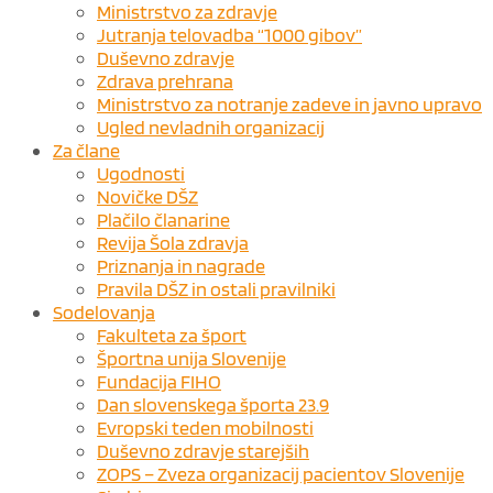
Ministrstvo za zdravje
Jutranja telovadba “1000 gibov”
Duševno zdravje
Zdrava prehrana
Ministrstvo za notranje zadeve in javno upravo
Ugled nevladnih organizacij
Za člane
Ugodnosti
Novičke DŠZ
Plačilo članarine
Revija Šola zdravja
Priznanja in nagrade
Pravila DŠZ in ostali pravilniki
Sodelovanja
Fakulteta za šport
Športna unija Slovenije
Fundacija FIHO
Dan slovenskega športa 23.9
Evropski teden mobilnosti
Duševno zdravje starejših
ZOPS – Zveza organizacij pacientov Slovenije