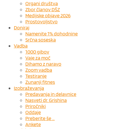
Organi društva
Zbor članov DŠZ
Medijske objave 2026
Prostovoljstvo
Doniraj
Namenite 1% dohodnine
Srčna soseska
Vadba
1000 gibov
Vaje za moč
Dihamo z naravo
Zoom vadba
Testiranje
Zunanji fitnes
Izobraževanja
Predavanja in delavnice
Nasveti dr. Grishina
Priročniki
Oddaje
Preberite še …
Ankete