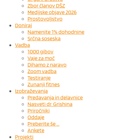
Zbor članov DŠZ
Medijske objave 2026
Prostovoljstvo
Doniraj
Namenite 1% dohodnine
Srčna soseska
Vadba
1000 gibov
Vaje za moč
Dihamo z naravo
Zoom vadba
Testiranje
Zunanji fitnes
Izobraževanja
Predavanja in delavnice
Nasveti dr. Grishina
Priročniki
Oddaje
Preberite še …
Ankete
Projekti