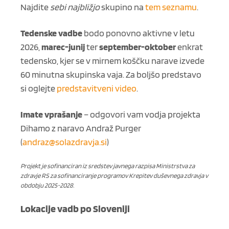
Najdite
sebi najbližjo
skupino na
tem seznamu
.
Tedenske vadbe
bodo ponovno aktivne v letu
2026,
marec-junij
ter
september-oktober
enkrat
tedensko, kjer se v mirnem koščku narave izvede
60 minutna skupinska vaja. Za boljšo predstavo
si oglejte
predstavitveni video
.
Imate vprašanje
– odgovori vam vodja projekta
Dihamo z naravo Andraž Purger
(
andraz@solazdravja.si
)
Projekt je sofinanciran iz sredstev javnega razpisa Ministrstva za
zdravje RS za sofinanciranje programov Krepitev duševnega zdravja v
obdobju 2025-2028.
Lokacije vadb po Sloveniji