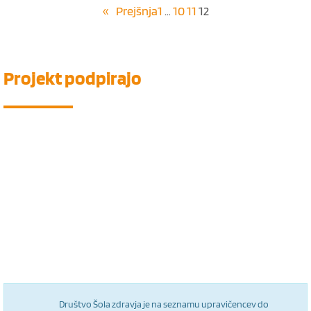
«
Prejšnja
1
…
10
11
12
Projekt
podpirajo
Društvo Šola zdravja je na seznamu upravičencev do