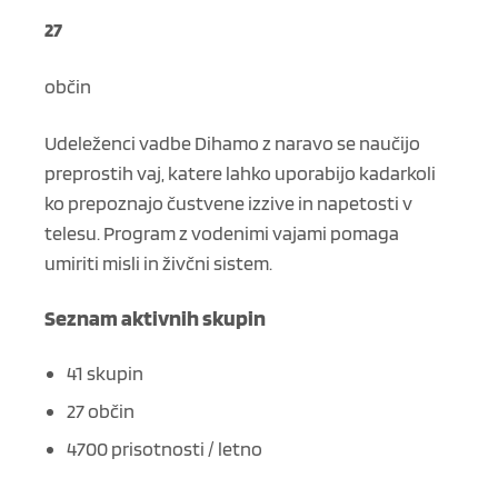
27
občin
Udeleženci vadbe Dihamo z naravo se naučijo
preprostih vaj, katere lahko uporabijo kadarkoli
ko prepoznajo čustvene izzive in napetosti v
telesu. Program z vodenimi vajami pomaga
umiriti misli in živčni sistem.
Seznam aktivnih skupin
41 skupin
27 občin
4700 prisotnosti / letno