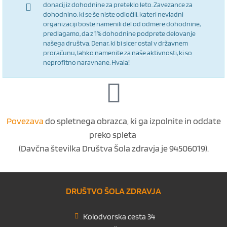
donacij iz dohodnine za preteklo leto. Zavezance za
dohodnino, ki se še niste odločili, kateri nevladni
organizaciji boste namenili del od odmere dohodnine,
predlagamo, da z 1% dohodnine podprete delovanje
našega društva. Denar, ki bi sicer ostal v državnem
proračunu, lahko namenite za naše aktivnosti, ki so
neprofitno naravnane. Hvala!
Povezava
do spletnega obrazca, ki ga izpolnite in oddate
preko spleta
(Davčna številka Društva Šola zdravja je 94506019).
DRUŠTVO ŠOLA ZDRAVJA
Kolodvorska cesta 34