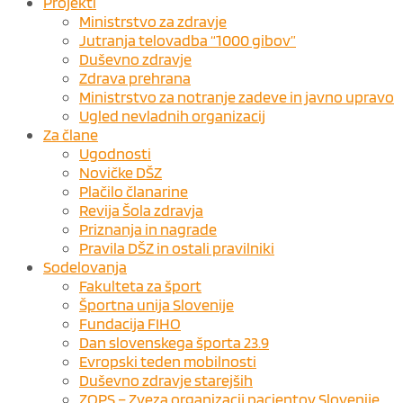
Projekti
Ministrstvo za zdravje
Jutranja telovadba “1000 gibov”
Duševno zdravje
Zdrava prehrana
Ministrstvo za notranje zadeve in javno upravo
Ugled nevladnih organizacij
Za člane
Ugodnosti
Novičke DŠZ
Plačilo članarine
Revija Šola zdravja
Priznanja in nagrade
Pravila DŠZ in ostali pravilniki
Sodelovanja
Fakulteta za šport
Športna unija Slovenije
Fundacija FIHO
Dan slovenskega športa 23.9
Evropski teden mobilnosti
Duševno zdravje starejših
ZOPS – Zveza organizacij pacientov Slovenije