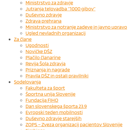
Ministrstvo za zdravje
Jutranja telovadba “1000 gibov”
Duševno zdravje
Zdrava prehrana
Ministrstvo za notranje zadeve in javno upravo
Ugled nevladnih organizacij
Za člane
Ugodnosti
Novičke DŠZ
Plačilo članarine
Revija Šola zdravja
Priznanja in nagrade
Pravila DŠZ in ostali pravilniki
Sodelovanja
Fakulteta za šport
Športna unija Slovenije
Fundacija FIHO
Dan slovenskega športa 23.9
Evropski teden mobilnosti
Duševno zdravje starejših
ZOPS – Zveza organizacij pacientov Slovenije