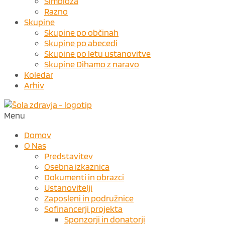
Simbioza
Razno
Skupine
Skupine po občinah
Skupine po abecedi
Skupine po letu ustanovitve
Skupine Dihamo z naravo
Koledar
Arhiv
Menu
Domov
O Nas
Predstavitev
Osebna izkaznica
Dokumenti in obrazci
Ustanovitelji
Zaposleni in podružnice
Sofinancerji projekta
Sponzorji in donatorji