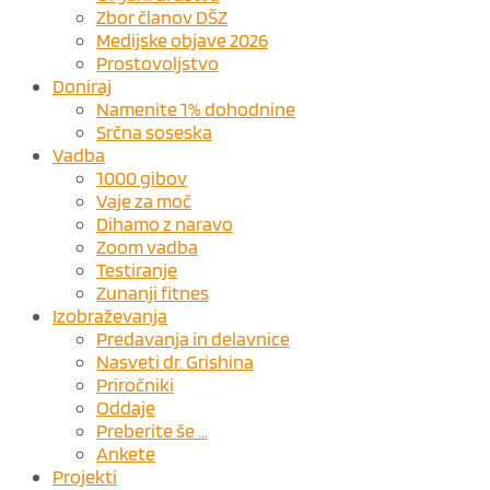
Zbor članov DŠZ
Medijske objave 2026
Prostovoljstvo
Doniraj
Namenite 1% dohodnine
Srčna soseska
Vadba
1000 gibov
Vaje za moč
Dihamo z naravo
Zoom vadba
Testiranje
Zunanji fitnes
Izobraževanja
Predavanja in delavnice
Nasveti dr. Grishina
Priročniki
Oddaje
Preberite še …
Ankete
Projekti