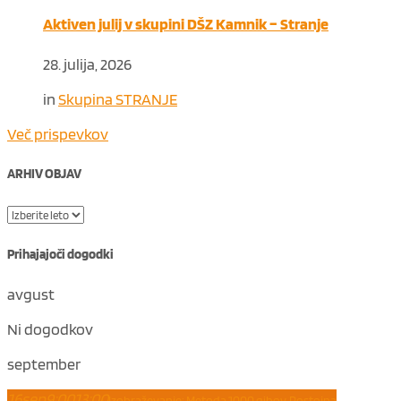
Aktiven julij v skupini DŠZ Kamnik – Stranje
28. julija, 2026
in
Skupina STRANJE
Več prispevkov
ARHIV OBJAV
Prihajajoči dogodki
avgust
Ni dogodkov
september
16
sep
9:00
13:00
Izobraževanje: Metoda 1000 gibov, Postojna