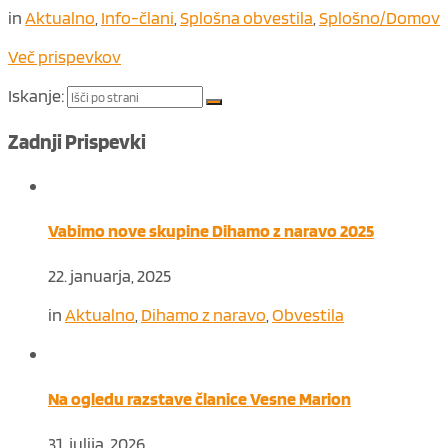
in
Aktualno
,
Info-člani
,
Splošna obvestila
,
Splošno/Domov
Več prispevkov
Iskanje:
Zadnji Prispevki
Vabimo nove skupine Dihamo z naravo 2025
22. januarja, 2025
in
Aktualno
,
Dihamo z naravo
,
Obvestila
Na ogledu razstave članice Vesne Marion
31. julija, 2026