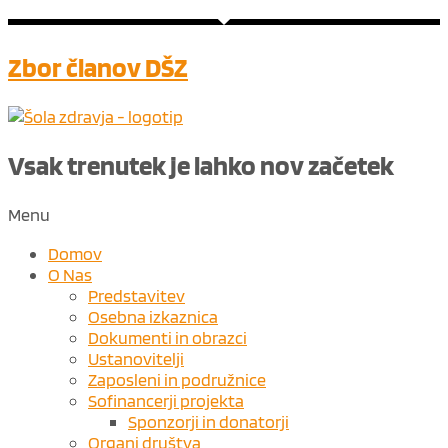
Zbor članov DŠZ
Vsak trenutek je lahko nov ​
začetek
Menu
Domov
O Nas
Predstavitev
Osebna izkaznica
Dokumenti in obrazci
Ustanovitelji
Zaposleni in podružnice
Sofinancerji projekta
Sponzorji in donatorji
Organi društva