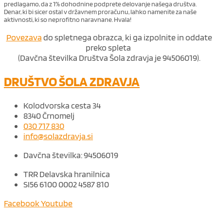
predlagamo, da z 1% dohodnine podprete delovanje našega društva.
Denar, ki bi sicer ostal v državnem proračunu, lahko namenite za naše
aktivnosti, ki so neprofitno naravnane. Hvala!
Povezava
do spletnega obrazca, ki ga izpolnite in oddate
preko spleta
(Davčna številka Društva Šola zdravja je 94506019).
DRUŠTVO ŠOLA ZDRAVJA
Kolodvorska cesta 34
8340 Črnomelj
030 717 830
info@solazdravja.si
Davčna številka: 94506019
TRR Delavska hranilnica
SI56 6100 0002 4587 810
Facebook
Youtube