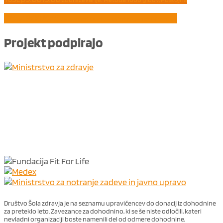
21
sep
8:00
10:45
Delavnica: Čustvena inteligenca (Vrhnika)
Projekt
podpirajo
Društvo Šola zdravja je na seznamu upravičencev do donacij iz dohodnine
za preteklo leto. Zavezance za dohodnino, ki se še niste odločili, kateri
nevladni organizaciji boste namenili del od odmere dohodnine,