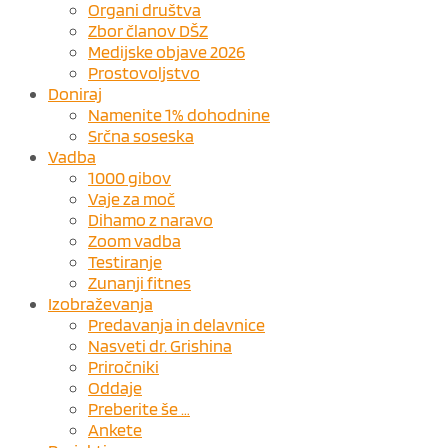
Organi društva
Zbor članov DŠZ
Medijske objave 2026
Prostovoljstvo
Doniraj
Namenite 1% dohodnine
Srčna soseska
Vadba
1000 gibov
Vaje za moč
Dihamo z naravo
Zoom vadba
Testiranje
Zunanji fitnes
Izobraževanja
Predavanja in delavnice
Nasveti dr. Grishina
Priročniki
Oddaje
Preberite še …
Ankete