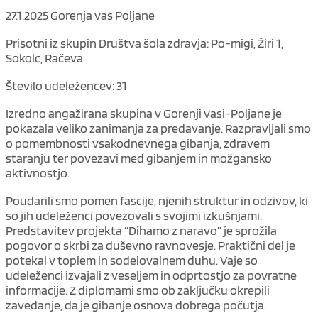
27.1.2025 Gorenja vas Poljane
Prisotni iz skupin Društva šola zdravja: Po-migi, Žiri 1,
Sokolc, Račeva
Število udeležencev: 31
Izredno angažirana skupina v Gorenji vasi-Poljane je
pokazala veliko zanimanja za predavanje. Razpravljali smo
o pomembnosti vsakodnevnega gibanja, zdravem
staranju ter povezavi med gibanjem in možgansko
aktivnostjo.
Poudarili smo pomen fascije, njenih struktur in odzivov, ki
so jih udeleženci povezovali s svojimi izkušnjami.
Predstavitev projekta “Dihamo z naravo” je sprožila
pogovor o skrbi za duševno ravnovesje. Praktični del je
potekal v toplem in sodelovalnem duhu. Vaje so
udeleženci izvajali z veseljem in odprtostjo za povratne
informacije. Z diplomami smo ob zaključku okrepili
zavedanje, da je gibanje osnova dobrega počutja.