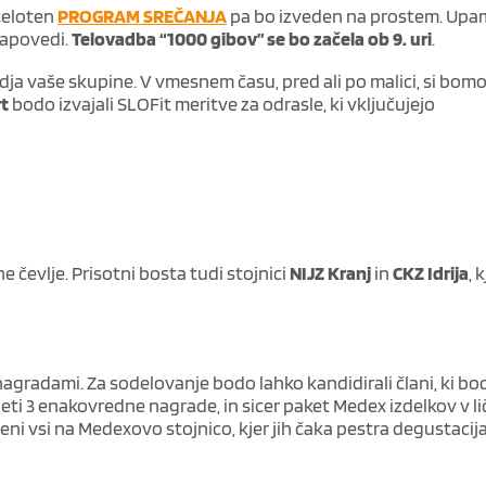
 celoten
PROGRAM SREČANJA
pa bo izveden na prostem. Upa
napovedi.
Telovadba “1000 gibov” se bo začela ob 9. uri
.
dja vaše skupine. V vmesnem času, pred ali po malici, si bomo
rt
bodo izvajali SLOFit meritve za odrasle, ki vključujejo
 čevlje. Prisotni bosta tudi stojnici
NIJZ Kranj
in
CKZ Idrija
, 
 nagradami. Za sodelovanje bodo lahko kandidirali člani, ki b
ti 3 enakovredne nagrade, in sicer paket Medex izdelkov v ličn
i vsi na Medexovo stojnico, kjer jih čaka pestra degustacija 