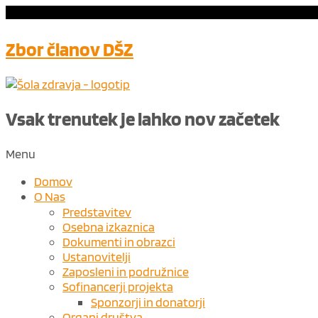
Zbor članov DŠZ
Vsak trenutek je lahko nov ​
začetek
Menu
Domov
O Nas
Predstavitev
Osebna izkaznica
Dokumenti in obrazci
Ustanovitelji
Zaposleni in podružnice
Sofinancerji projekta
Sponzorji in donatorji
Organi društva