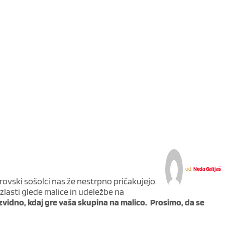
od:
Neda Galijaš
irovski sošolci nas že nestrpno pričakujejo.
, zlasti glede malice in udeležbe na
zvidno, kdaj gre vaša skupina na malico. Prosimo, da se