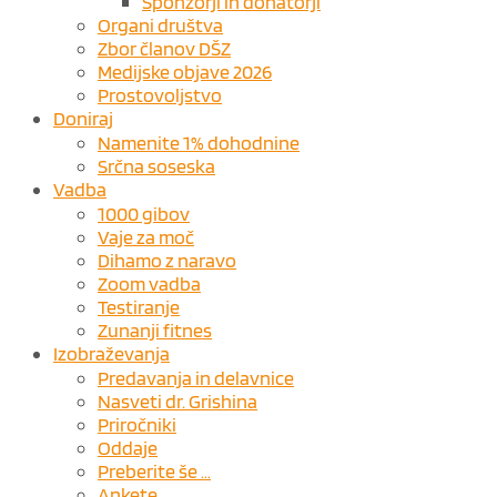
Sponzorji in donatorji
Organi društva
Zbor članov DŠZ
Medijske objave 2026
Prostovoljstvo
Doniraj
Namenite 1% dohodnine
Srčna soseska
Vadba
1000 gibov
Vaje za moč
Dihamo z naravo
Zoom vadba
Testiranje
Zunanji fitnes
Izobraževanja
Predavanja in delavnice
Nasveti dr. Grishina
Priročniki
Oddaje
Preberite še …
Ankete