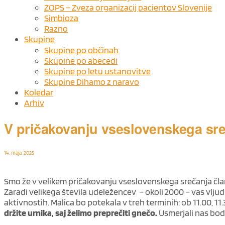
ZOPS – Zveza organizacij pacientov Slovenije
Simbioza
Razno
Skupine
Skupine po občinah
Skupine po abecedi
Skupine po letu ustanovitve
Skupine Dihamo z naravo
Koledar
Arhiv
V pričakovanju vseslovenskega sreč
14. maja, 2025
Smo že v velikem pričakovanju vseslovenskega srečanja član
Zaradi velikega števila udeležencev – okoli 2000 – vas vlj
aktivnostih. Malica bo potekala v treh terminih: ob 11.00, 11.3
držite urnika, saj želimo preprečiti gnečo.
Usmerjali nas bod