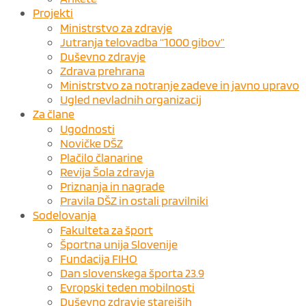
Projekti
Ministrstvo za zdravje
Jutranja telovadba “1000 gibov”
Duševno zdravje
Zdrava prehrana
Ministrstvo za notranje zadeve in javno upravo
Ugled nevladnih organizacij
Za člane
Ugodnosti
Novičke DŠZ
Plačilo članarine
Revija Šola zdravja
Priznanja in nagrade
Pravila DŠZ in ostali pravilniki
Sodelovanja
Fakulteta za šport
Športna unija Slovenije
Fundacija FIHO
Dan slovenskega športa 23.9
Evropski teden mobilnosti
Duševno zdravje starejših