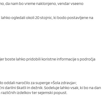
mo, da nam bo vreme naklonjeno, vendar vseeno
 lahko ogledali okoli 20 stojnic, ki bodo postavljene na
kjer boste lahko pridobili koristne informacije s področja
odo oddali naročilo za superge »Šola zdravja«;
i darilni škatli in dežnik. Sodeluje lahko vsak, ki bo na dan
različnih izdelkov ter sejemski popust.