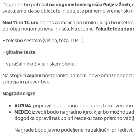
Dogodek bo potekal
na nogometnem igrišču Polje v Žireh
,
svetujemo, da se oblečete in obujete primerno vremenski 
Med 11. in 13. uro
bo čas za malico po urniku, ki ga bo imel vo
obrobju nogometnega igrišča. Na stojnici
Fakultete za špo
– telesno sestavo (višina, teža, ITM …),
– gibalne teste,
– vprašalnik o življenjskem slogu.
Na stojnici
Alpine
boste lahko pomerili nove oranžne športne
zdravja in preventive.
Nagradne igre
ALPINA
: pripravili bodo nagradno igro s tremi večjimi
MEDEX
: izvedli bodo nagradno igro, kjer bo možno zade
dogodka opravil nakup pri Medexu zato prisrčno vabljen
Nagrade bodo javno podeljene na zaključni prireditvi.