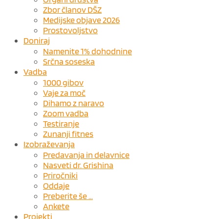
Zbor članov DŠZ
Medijske objave 2026
Prostovoljstvo
Doniraj
Namenite 1% dohodnine
Srčna soseska
Vadba
1000 gibov
Vaje za moč
Dihamo z naravo
Zoom vadba
Testiranje
Zunanji fitnes
Izobraževanja
Predavanja in delavnice
Nasveti dr. Grishina
Priročniki
Oddaje
Preberite še …
Ankete
Projekti