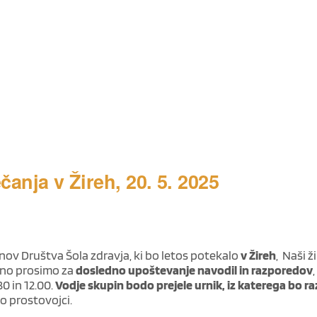
anja v Žireh, 20. 5. 2025
ov Društva Šola zdravja, ki bo letos potekalo
v Žireh
, Naši ž
udno prosimo za
dosledno upoštevanje navodil in razporedov
0 in 12.00.
Vodje skupin bodo prejele urnik, iz katerega bo ra
o prostovojci.