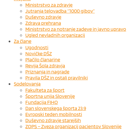
Ministrstvo za zdravje
Jutranja telovadba “1000 gibov”
Duševno zdravje
Zdrava prehrana
Ministrstvo za notranje zadeve in javno upravo
Ugled nevladnih organizacij
Za člane
Ugodnosti
Novičke DŠZ
Plačilo članarine
Revija Šola zdravja
Priznanja in nagrade
Pravila DŠZ in ostali pravilniki
Sodelovanja
Fakulteta za šport
Športna unija Slovenije
Fundacija FIHO
Dan slovenskega športa 23.9
Evropski teden mobilnosti
Duševno zdravje starejših
ZOPS – Zveza organizacij pacientov Slovenije