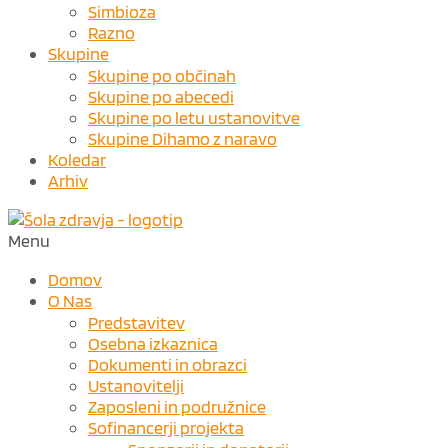
Simbioza
Razno
Skupine
Skupine po občinah
Skupine po abecedi
Skupine po letu ustanovitve
Skupine Dihamo z naravo
Koledar
Arhiv
Menu
Domov
O Nas
Predstavitev
Osebna izkaznica
Dokumenti in obrazci
Ustanovitelji
Zaposleni in podružnice
Sofinancerji projekta