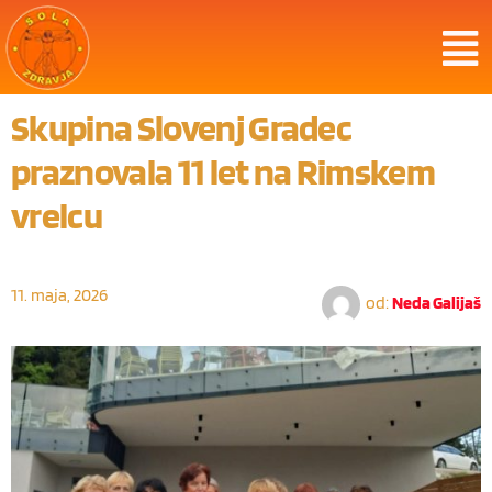
Skupina Slovenj Gradec
praznovala 11 let na Rimskem
vrelcu
11. maja, 2026
od:
Neda Galijaš