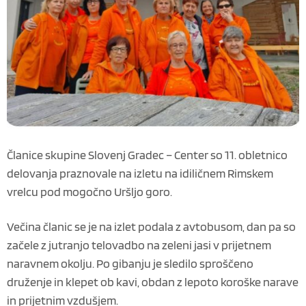
Članice skupine Slovenj Gradec – Center so 11. obletnico
delovanja praznovale na izletu na idiličnem
Rimskem
vrelcu
pod mogočno
Uršljo goro
.
Večina članic se je na izlet podala z avtobusom, dan pa so
začele z jutranjo telovadbo na zeleni jasi v prijetnem
naravnem okolju. Po gibanju je sledilo sproščeno
druženje in klepet ob kavi, obdan z lepoto koroške narave
in prijetnim vzdušjem.