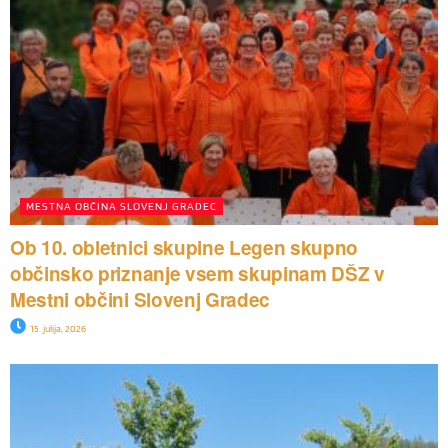
MESTNA OBČINA SLOVENJ GRADEC
Ob 10. obletnici skupine Legen skupno
občinsko priznanje vsem skupinam DŠZ v
Mestni občini Slovenj Gradec
15. julija, 2026