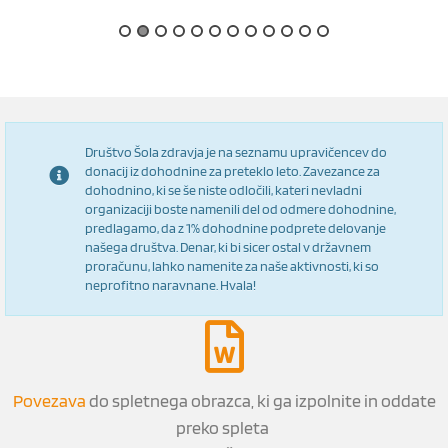
Društvo Šola zdravja je na seznamu upravičencev do
donacij iz dohodnine za preteklo leto. Zavezance za
dohodnino, ki se še niste odločili, kateri nevladni
organizaciji boste namenili del od odmere dohodnine,
predlagamo, da z 1% dohodnine podprete delovanje
našega društva. Denar, ki bi sicer ostal v državnem
proračunu, lahko namenite za naše aktivnosti, ki so
neprofitno naravnane. Hvala!
Povezava
do spletnega obrazca, ki ga izpolnite in oddate
preko spleta