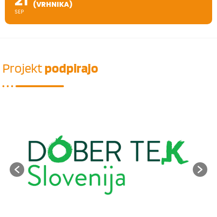
21
(VRHNIKA)
SEP
Projekt
podpirajo