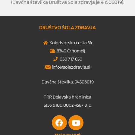
(Davčna številka Društva Šola zdravja je 94506019).
DRUŠTVO ŠOLA ZDRAVJA
Kolodvorska cesta 34
8340 Črnomelj
030 717 830
info@solazdravja.si
Davčna številka: 94506019
TRR Delavska hranilnica
SI56 6100 0002 4587 810