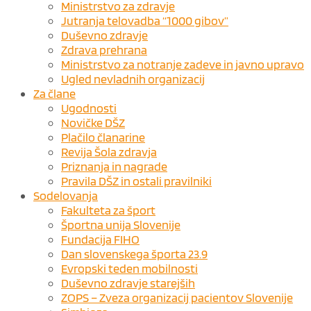
Ministrstvo za zdravje
Jutranja telovadba “1000 gibov”
Duševno zdravje
Zdrava prehrana
Ministrstvo za notranje zadeve in javno upravo
Ugled nevladnih organizacij
Za člane
Ugodnosti
Novičke DŠZ
Plačilo članarine
Revija Šola zdravja
Priznanja in nagrade
Pravila DŠZ in ostali pravilniki
Sodelovanja
Fakulteta za šport
Športna unija Slovenije
Fundacija FIHO
Dan slovenskega športa 23.9
Evropski teden mobilnosti
Duševno zdravje starejših
ZOPS – Zveza organizacij pacientov Slovenije