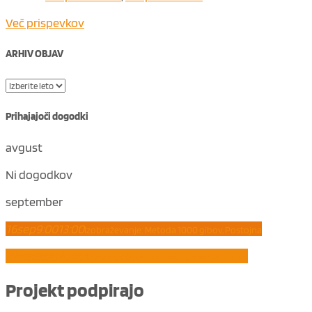
Več prispevkov
ARHIV OBJAV
Prihajajoči dogodki
avgust
Ni dogodkov
september
16
sep
9:00
13:00
Izobraževanje: Metoda 1000 gibov, Postojna
21
sep
8:00
10:45
Delavnica: Čustvena inteligenca (Vrhnika)
Projekt
podpirajo