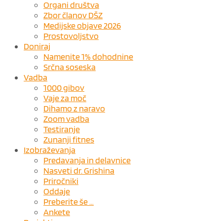
Organi društva
Zbor članov DŠZ
Medijske objave 2026
Prostovoljstvo
Doniraj
Namenite 1% dohodnine
Srčna soseska
Vadba
1000 gibov
Vaje za moč
Dihamo z naravo
Zoom vadba
Testiranje
Zunanji fitnes
Izobraževanja
Predavanja in delavnice
Nasveti dr. Grishina
Priročniki
Oddaje
Preberite še …
Ankete