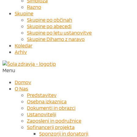
Simbioza
Razno
Skupine
Skupine po občinah
Skupine po abecedi
Skupine po letu ustanovitve
Skupine Dihamo z naravo
Koledar
Arhiv
Menu
Domov
O Nas
Predstavitev
Osebna izkaznica
Dokumenti in obrazci
Ustanovitelji
Zaposleni in podružnice
Sofinancerji projekta
Sponzorji in donatorji