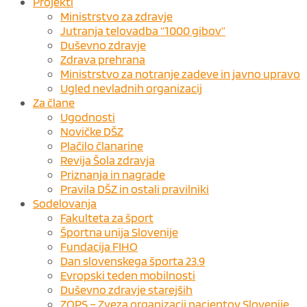
Projekti
Ministrstvo za zdravje
Jutranja telovadba “1000 gibov”
Duševno zdravje
Zdrava prehrana
Ministrstvo za notranje zadeve in javno upravo
Ugled nevladnih organizacij
Za člane
Ugodnosti
Novičke DŠZ
Plačilo članarine
Revija Šola zdravja
Priznanja in nagrade
Pravila DŠZ in ostali pravilniki
Sodelovanja
Fakulteta za šport
Športna unija Slovenije
Fundacija FIHO
Dan slovenskega športa 23.9
Evropski teden mobilnosti
Duševno zdravje starejših
ZOPS – Zveza organizacij pacientov Slovenije