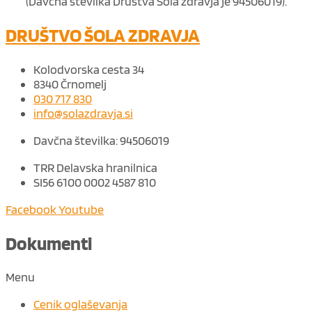
(Davčna številka Društva Šola zdravja je 94506019).
DRUŠTVO ŠOLA ZDRAVJA
Kolodvorska cesta 34
8340 Črnomelj
030 717 830
info@solazdravja.si
Davčna številka: 94506019
TRR Delavska hranilnica
SI56 6100 0002 4587 810
Facebook
Youtube
Dokumenti
Menu
Cenik oglaševanja