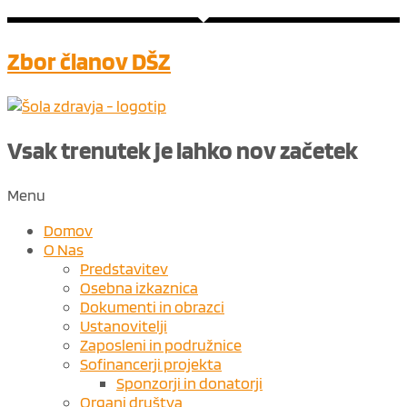
Zbor članov DŠZ
Vsak trenutek je lahko nov ​
začetek
Menu
Domov
O Nas
Predstavitev
Osebna izkaznica
Dokumenti in obrazci
Ustanovitelji
Zaposleni in podružnice
Sofinancerji projekta
Sponzorji in donatorji
Organi društva