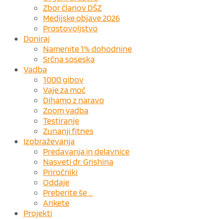
Zbor članov DŠZ
Medijske objave 2026
Prostovoljstvo
Doniraj
Namenite 1% dohodnine
Srčna soseska
Vadba
1000 gibov
Vaje za moč
Dihamo z naravo
Zoom vadba
Testiranje
Zunanji fitnes
Izobraževanja
Predavanja in delavnice
Nasveti dr. Grishina
Priročniki
Oddaje
Preberite še …
Ankete
Projekti