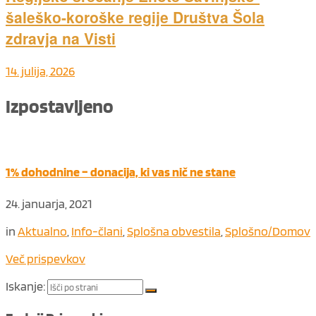
šaleško-koroške regije Društva Šola
zdravja na Visti
14. julija, 2026
Izpostavljeno
1% dohodnine – donacija, ki vas nič ne stane
24. januarja, 2021
in
Aktualno
,
Info-člani
,
Splošna obvestila
,
Splošno/Domov
Več prispevkov
Iskanje: