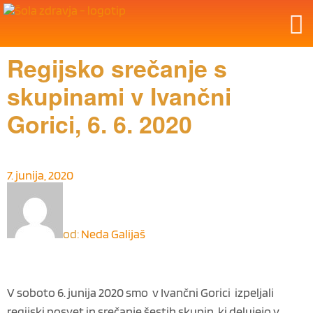
Regijsko srečanje s
skupinami v Ivančni
Gorici, 6. 6. 2020
7. junija, 2020
od:
Neda Galijaš
V soboto 6. junija 2020 smo v Ivančni Gorici izpeljali
regijski posvet in srečanje šestih skupin, ki delujejo v