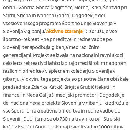
občini Ivančna Gorica (Zagradec, Metnaj, Krka, Šentvid pri
Stični, Stična in Ivančna Gorica). Dogodek je del
vseslovenskega programa Športne unije Slovenije –
Slovenija v gibanju/
Aktivno staranje
, ki združuje vse
športno-rekreativne prireditve in redne vadbe po
Sloveniji ter spodbuja gibanja med različnimi
generacijami. Projekt se izvaja na nacionalni ravni skozi
celo leto, rekreativci lahko izbirajo med širokim naborom
različnih prireditev v spletnem koledarju Slovenija v
gibanju. V okviru tega projekta so prisotne člane obiskale
predsednica Zdenka Katkič, Brigita Grubič (tekstil in
finance) in Neda Galijaš (medijski promotor). Dogodek je
del nacionalnega projekta Slovenija v gibanju, ki združuje
vse športno-rekreativne prireditve in redne vadbe po
Sloveniji. Dobili smo se ob 7.30 na travniku pri “Strelski
koči” v Ivančni Gorici in skupaj izvedli vadbo 1000 gibov