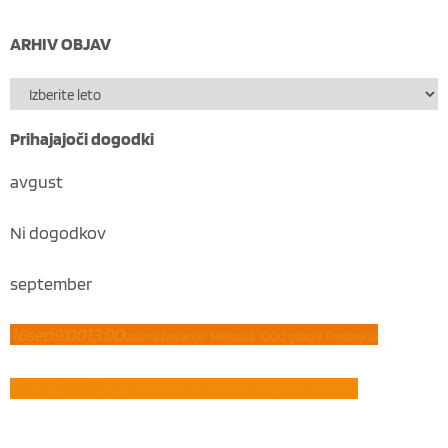
ARHIV OBJAV
Prihajajoči dogodki
avgust
Ni dogodkov
september
16
sep
9:00
13:00
Izobraževanje: Metoda 1000 gibov, Postojna
21
sep
8:00
10:45
Delavnica: Čustvena inteligenca (Vrhnika)