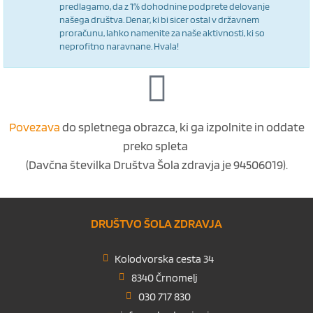
predlagamo, da z 1% dohodnine podprete delovanje
našega društva. Denar, ki bi sicer ostal v državnem
proračunu, lahko namenite za naše aktivnosti, ki so
neprofitno naravnane. Hvala!
Povezava
do spletnega obrazca, ki ga izpolnite in oddate
preko spleta
(Davčna številka Društva Šola zdravja je 94506019).
DRUŠTVO ŠOLA ZDRAVJA
Kolodvorska cesta 34
8340 Črnomelj
030 717 830