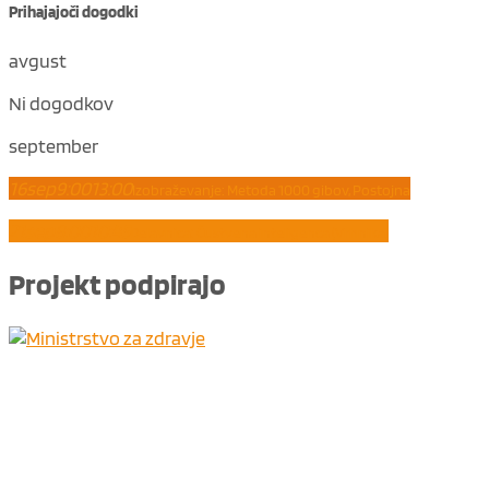
Prihajajoči dogodki
avgust
Ni dogodkov
september
16
sep
9:00
13:00
Izobraževanje: Metoda 1000 gibov, Postojna
21
sep
8:00
10:45
Delavnica: Čustvena inteligenca (Vrhnika)
Projekt
podpirajo