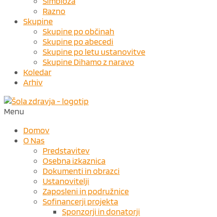
Simbioza
Razno
Skupine
Skupine po občinah
Skupine po abecedi
Skupine po letu ustanovitve
Skupine Dihamo z naravo
Koledar
Arhiv
Menu
Domov
O Nas
Predstavitev
Osebna izkaznica
Dokumenti in obrazci
Ustanovitelji
Zaposleni in podružnice
Sofinancerji projekta
Sponzorji in donatorji