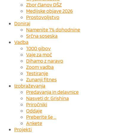
Zbor članov DŠZ
Medijske objave 2026
Prostovoljstvo
Doniraj
Namenite 1% dohodnine
Srčna soseska
Vadba
1000 gibov
Vaje za moč
Dihamo z naravo
Zoom vadba
Testiranje
Zunanji fitnes
Izobraževanja
Predavanja in delavnice
Nasveti dr. Grishina
Priročniki
Oddaje
Preberite še …
Ankete
Projekti