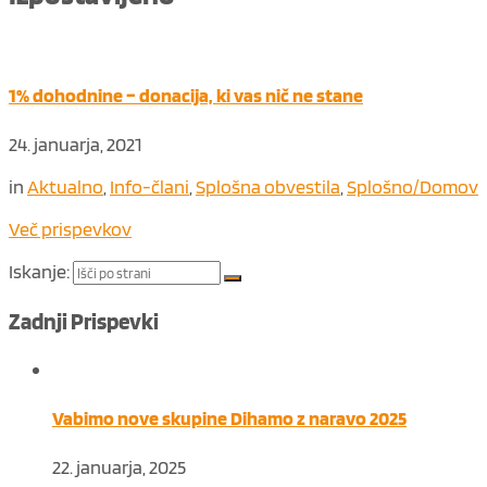
1% dohodnine – donacija, ki vas nič ne stane
24. januarja, 2021
in
Aktualno
,
Info-člani
,
Splošna obvestila
,
Splošno/Domov
Več prispevkov
Iskanje:
Zadnji Prispevki
Vabimo nove skupine Dihamo z naravo 2025
22. januarja, 2025