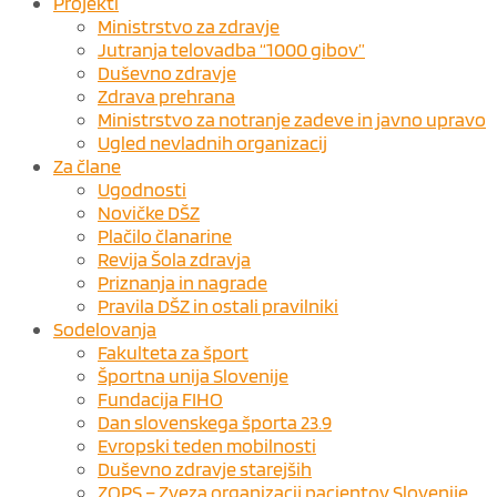
Projekti
Ministrstvo za zdravje
Jutranja telovadba “1000 gibov”
Duševno zdravje
Zdrava prehrana
Ministrstvo za notranje zadeve in javno upravo
Ugled nevladnih organizacij
Za člane
Ugodnosti
Novičke DŠZ
Plačilo članarine
Revija Šola zdravja
Priznanja in nagrade
Pravila DŠZ in ostali pravilniki
Sodelovanja
Fakulteta za šport
Športna unija Slovenije
Fundacija FIHO
Dan slovenskega športa 23.9
Evropski teden mobilnosti
Duševno zdravje starejših
ZOPS – Zveza organizacij pacientov Slovenije