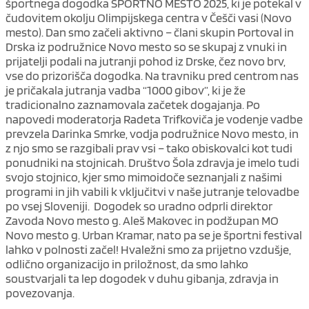
športnega dogodka ŠPORTNO MESTO 2025, ki je potekal v
čudovitem okolju Olimpijskega centra v Češči vasi (Novo
mesto). Dan smo začeli aktivno – člani skupin Portoval in
Drska iz podružnice Novo mesto so se skupaj z vnuki in
prijatelji podali na jutranji pohod iz Drske, čez novo brv,
vse do prizorišča dogodka. Na travniku pred centrom nas
je pričakala jutranja vadba “1000 gibov”, ki je že
tradicionalno zaznamovala začetek dogajanja. Po
napovedi moderatorja Radeta Trifkoviča je vodenje vadbe
prevzela Darinka Smrke, vodja podružnice Novo mesto, in
z njo smo se razgibali prav vsi – tako obiskovalci kot tudi
ponudniki na stojnicah. Društvo Šola zdravja je imelo tudi
svojo stojnico, kjer smo mimoidoče seznanjali z našimi
programi in jih vabili k vključitvi v naše jutranje telovadbe
po vsej Sloveniji. Dogodek so uradno odprli direktor
Zavoda Novo mesto g. Aleš Makovec in podžupan MO
Novo mesto g. Urban Kramar, nato pa se je športni festival
lahko v polnosti začel! Hvaležni smo za prijetno vzdušje,
odlično organizacijo in priložnost, da smo lahko
soustvarjali ta lep dogodek v duhu gibanja, zdravja in
povezovanja.