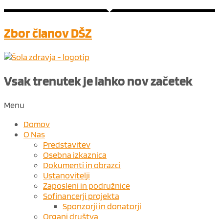
Zbor članov DŠZ
Vsak trenutek je lahko nov ​
začetek
Menu
Domov
O Nas
Predstavitev
Osebna izkaznica
Dokumenti in obrazci
Ustanovitelji
Zaposleni in podružnice
Sofinancerji projekta
Sponzorji in donatorji
Organi društva