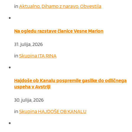
in
Aktualno
,
Dihamo z naravo
,
Obvestila
Na ogledu razstave članice Vesne Marion
31. julija, 2026
in
Skupina ITA RINA
Hajdoše ob Kanalu pospremile gasilke do odličnega
uspeha v Avstriji
30. julija, 2026
in
Skupina HAJDOŠE OB KANALU