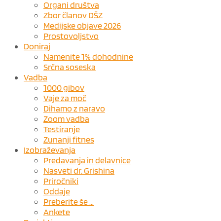
Organi društva
Zbor članov DŠZ
Medijske objave 2026
Prostovoljstvo
Doniraj
Namenite 1% dohodnine
Srčna soseska
Vadba
1000 gibov
Vaje za moč
Dihamo z naravo
Zoom vadba
Testiranje
Zunanji fitnes
Izobraževanja
Predavanja in delavnice
Nasveti dr. Grishina
Priročniki
Oddaje
Preberite še …
Ankete