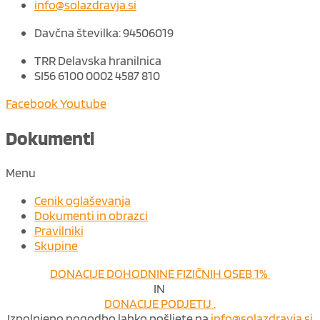
info@solazdravja.si
Davčna številka: 94506019
TRR Delavska hranilnica
SI56 6100 0002 4587 810
Facebook
Youtube
Dokumenti
Menu
Cenik oglaševanja
Dokumenti in obrazci
Pravilniki
Skupine
DONACIJE DOHODNINE FIZIČNIH OSEB 1%
IN
DONACIJE PODJETIJ .
Izpolnjeno pogodbo lahko pošljete na
info@solazdravja.si