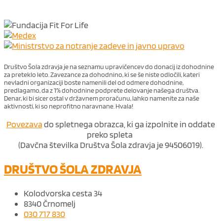
Društvo Šola zdravja je na seznamu upravičencev do donacij iz dohodnine
za preteklo leto. Zavezance za dohodnino, ki se še niste odločili, kateri
nevladni organizaciji boste namenili del od odmere dohodnine,
predlagamo, da z 1% dohodnine podprete delovanje našega društva.
Denar, ki bi sicer ostal v državnem proračunu, lahko namenite za naše
aktivnosti, ki so neprofitno naravnane. Hvala!
Povezava
do spletnega obrazca, ki ga izpolnite in oddate
preko spleta
(Davčna številka Društva Šola zdravja je 94506019).
DRUŠTVO ŠOLA ZDRAVJA
Kolodvorska cesta 34
8340 Črnomelj
030 717 830