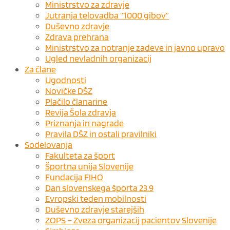
Ministrstvo za zdravje
Jutranja telovadba “1000 gibov”
Duševno zdravje
Zdrava prehrana
Ministrstvo za notranje zadeve in javno upravo
Ugled nevladnih organizacij
Za člane
Ugodnosti
Novičke DŠZ
Plačilo članarine
Revija Šola zdravja
Priznanja in nagrade
Pravila DŠZ in ostali pravilniki
Sodelovanja
Fakulteta za šport
Športna unija Slovenije
Fundacija FIHO
Dan slovenskega športa 23.9
Evropski teden mobilnosti
Duševno zdravje starejših
ZOPS – Zveza organizacij pacientov Slovenije