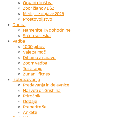
Organi društva
Zbor članov DŠZ
Medijske objave 2026
Prostovoljstvo
Doniraj
Namenite 1% dohodnine
Srčna soseska
Vadba
1000 gibov
Vaje za moč
Dihamo z naravo
Zoom vadba
Testiranje
Zunanji fitnes
Izobraževanja
Predavanja in delavnice
Nasveti dr. Grishina
Priročniki
Oddaje
Preberite še …
Ankete