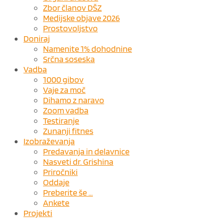
Zbor članov DŠZ
Medijske objave 2026
Prostovoljstvo
Doniraj
Namenite 1% dohodnine
Srčna soseska
Vadba
1000 gibov
Vaje za moč
Dihamo z naravo
Zoom vadba
Testiranje
Zunanji fitnes
Izobraževanja
Predavanja in delavnice
Nasveti dr. Grishina
Priročniki
Oddaje
Preberite še …
Ankete
Projekti