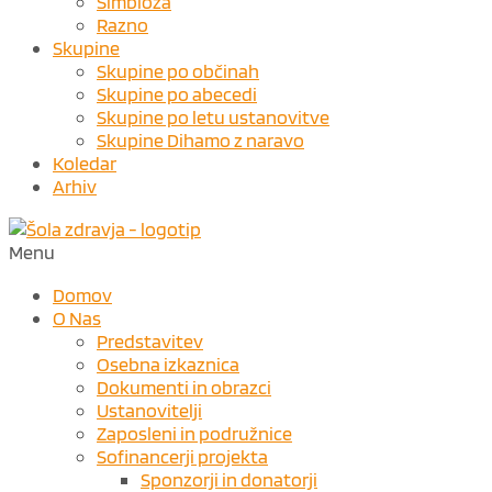
Simbioza
Razno
Skupine
Skupine po občinah
Skupine po abecedi
Skupine po letu ustanovitve
Skupine Dihamo z naravo
Koledar
Arhiv
Menu
Domov
O Nas
Predstavitev
Osebna izkaznica
Dokumenti in obrazci
Ustanovitelji
Zaposleni in podružnice
Sofinancerji projekta
Sponzorji in donatorji