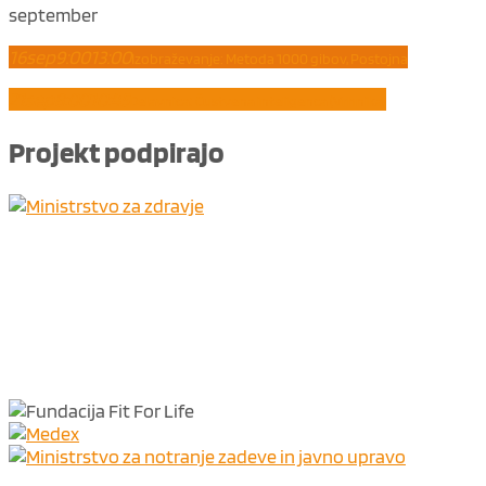
september
16
sep
9:00
13:00
Izobraževanje: Metoda 1000 gibov, Postojna
21
sep
8:00
10:45
Delavnica: Čustvena inteligenca (Vrhnika)
Projekt
podpirajo