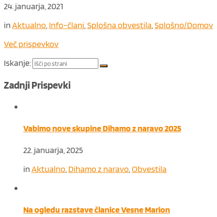
24. januarja, 2021
in
Aktualno
,
Info-člani
,
Splošna obvestila
,
Splošno/Domov
Več prispevkov
Iskanje:
Zadnji Prispevki
Vabimo nove skupine Dihamo z naravo 2025
22. januarja, 2025
in
Aktualno
,
Dihamo z naravo
,
Obvestila
Na ogledu razstave članice Vesne Marion