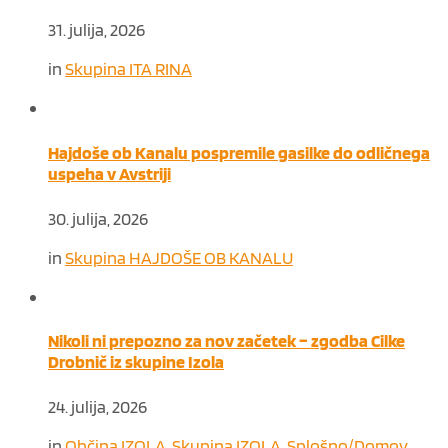
31. julija, 2026
in
Skupina ITA RINA
Hajdoše ob Kanalu pospremile gasilke do odličnega
uspeha v Avstriji
30. julija, 2026
in
Skupina HAJDOŠE OB KANALU
Nikoli ni prepozno za nov začetek – zgodba Cilke
Drobnič iz skupine Izola
24. julija, 2026
in
Občina IZOLA
,
Skupina IZOLA
,
Splošno/Domov