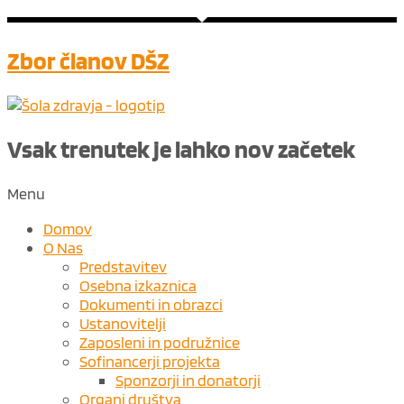
Zbor članov DŠZ
Vsak trenutek je lahko nov ​
začetek
Menu
Domov
O Nas
Predstavitev
Osebna izkaznica
Dokumenti in obrazci
Ustanovitelji
Zaposleni in podružnice
Sofinancerji projekta
Sponzorji in donatorji
Organi društva