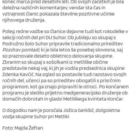
konec marca pred desetimi leti. Ob svojih začetkih je bila
deležna različnih komentarjev, vendar sta čas in
vztrajnost članic pokazala številne pozitivne učinke
njihovega druženja.
Poleg redne vadbe so članice dejavne tudi kot rokodelke v
sekciji ročnih del pri DU Suhor. Ob jubileju so skupaj s
Podružno šolo Suhor pripravile tradicionalno prireditev
Pozdrav pomladi
, ki je bila letos še posebej slovesna, saj
so praznovale deseto obletnico delovanja skupine.
Zbranim so skupaj s sošolkami iz metliške občine
predstavile nekaj vaj, ki jih je vodila predsednica skupine
Zdenka Kavčič. Na ogled so postavile tudi razstavo svojih
ročnih del, učenci pa so prireditev obogatili s prisrčnim
programom, kot ga znajo pripraviti le otroci. Po končanem
programu je sledilo prijetno medgeneracijsko druženje ob
domačih dobrotah in glasbi Metliškega kvinteta Končar.
O dogodku nam je poročala Jožica Gerkšič, dolgoletna
vodja skupine Suhor pri Metliki
Foto: Majda Žefran