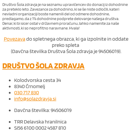
Društvo Šola zdravja je na seznamu upravičencev do donacij iz dohodnine
za preteklo leto. Zavezance za dohodnino, ki se še niste odločili, kateri
nevladni organizaciji boste namenili del od odmere dohodnine,
predlagamo, da z 1% dohodnine podprete delovanje našega društva.
Denar, ki bi sicer ostal v državnem proračunu, lahko namenite za naše
aktivnosti, ki so neprofitno naravnane. Hvala!
Povezava
do spletnega obrazca, ki ga izpolnite in oddate
preko spleta
(Davčna številka Društva Šola zdravja je 94506019).
DRUŠTVO ŠOLA ZDRAVJA
Kolodvorska cesta 34
8340 Črnomelj
030 717 830
info@solazdravja.si
Davčna številka: 94506019
TRR Delavska hranilnica
SI56 6100 0002 4587 810