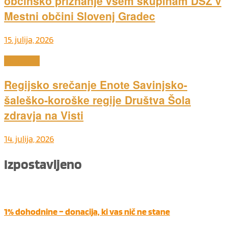
občinsko priznanje vsem skupinam DŠZ v
Mestni občini Slovenj Gradec
15. julija, 2026
Aktualno
Regijsko srečanje Enote Savinjsko-
šaleško-koroške regije Društva Šola
zdravja na Visti
14. julija, 2026
Izpostavljeno
1% dohodnine – donacija, ki vas nič ne stane