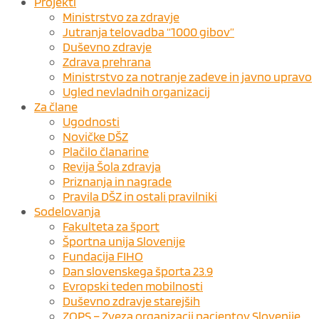
Projekti
Ministrstvo za zdravje
Jutranja telovadba “1000 gibov”
Duševno zdravje
Zdrava prehrana
Ministrstvo za notranje zadeve in javno upravo
Ugled nevladnih organizacij
Za člane
Ugodnosti
Novičke DŠZ
Plačilo članarine
Revija Šola zdravja
Priznanja in nagrade
Pravila DŠZ in ostali pravilniki
Sodelovanja
Fakulteta za šport
Športna unija Slovenije
Fundacija FIHO
Dan slovenskega športa 23.9
Evropski teden mobilnosti
Duševno zdravje starejših
ZOPS – Zveza organizacij pacientov Slovenije