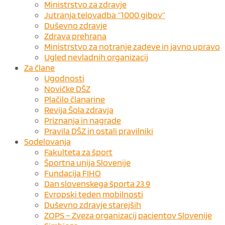
Ministrstvo za zdravje
Jutranja telovadba “1000 gibov”
Duševno zdravje
Zdrava prehrana
Ministrstvo za notranje zadeve in javno upravo
Ugled nevladnih organizacij
Za člane
Ugodnosti
Novičke DŠZ
Plačilo članarine
Revija Šola zdravja
Priznanja in nagrade
Pravila DŠZ in ostali pravilniki
Sodelovanja
Fakulteta za šport
Športna unija Slovenije
Fundacija FIHO
Dan slovenskega športa 23.9
Evropski teden mobilnosti
Duševno zdravje starejših
ZOPS – Zveza organizacij pacientov Slovenije