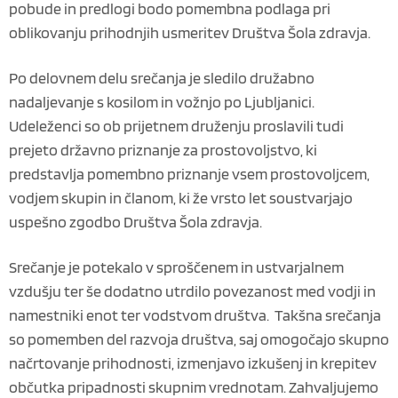
pobude in predlogi bodo pomembna podlaga pri
oblikovanju prihodnjih usmeritev Društva Šola zdravja.
Po delovnem delu srečanja je sledilo družabno
nadaljevanje s kosilom in vožnjo po Ljubljanici.
Udeleženci so ob prijetnem druženju proslavili tudi
prejeto državno priznanje za prostovoljstvo, ki
predstavlja pomembno priznanje vsem prostovoljcem,
vodjem skupin in članom, ki že vrsto let soustvarjajo
uspešno zgodbo Društva Šola zdravja.
Srečanje je potekalo v sproščenem in ustvarjalnem
vzdušju ter še dodatno utrdilo povezanost med vodji in
namestniki enot ter vodstvom društva. Takšna srečanja
so pomemben del razvoja društva, saj omogočajo skupno
načrtovanje prihodnosti, izmenjavo izkušenj in krepitev
občutka pripadnosti skupnim vrednotam. Zahvaljujemo