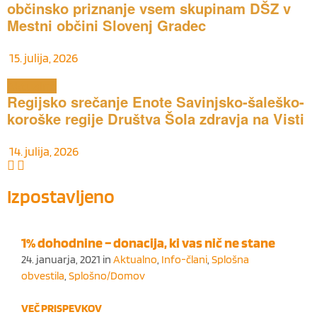
občinsko priznanje vsem skupinam DŠZ v
Mestni občini Slovenj Gradec
15. julija, 2026
Aktualno
Regijsko srečanje Enote Savinjsko-šaleško-
koroške regije Društva Šola zdravja na Visti
14. julija, 2026
Izpostavljeno
1% dohodnine – donacija, ki vas nič ne stane
24. januarja, 2021
in
Aktualno
,
Info-člani
,
Splošna
obvestila
,
Splošno/Domov
VEČ PRISPEVKOV