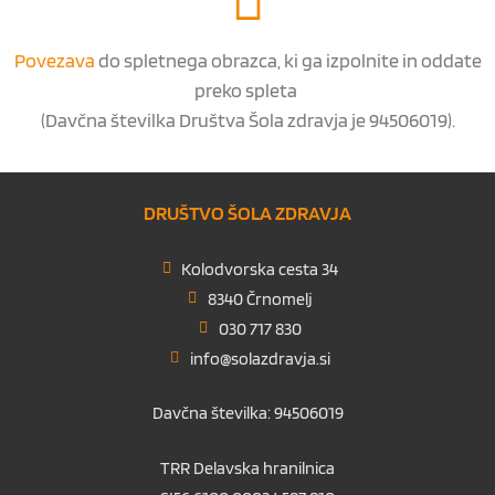
Povezava
do spletnega obrazca, ki ga izpolnite in oddate
preko spleta
(Davčna številka Društva Šola zdravja je 94506019).
DRUŠTVO ŠOLA ZDRAVJA
Kolodvorska cesta 34
8340 Črnomelj
030 717 830
info@solazdravja.si
Davčna številka: 94506019
TRR Delavska hranilnica