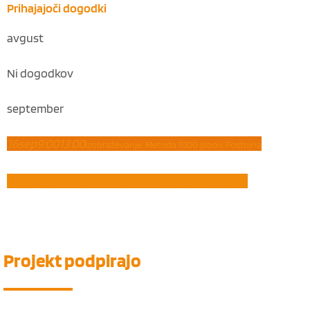
Prihajajoči dogodki
avgust
Ni dogodkov
september
16
sep
9:00
13:00
Izobraževanje: Metoda 1000 gibov, Postojna
21
sep
8:00
10:45
Delavnica: Čustvena inteligenca (Vrhnika)
Projekt
podpirajo