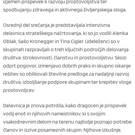
izjemen prispevek k razvoju prostovoljstva ter
spodbujanju zdravega in aktivnega življenjskega sloga.
Osrednji del srečanja je predstavljala intenzivna
delavnica strateškega načrtovanja, ki so jo vodili Alenka
Oblak, Sašo Kronegger in Tina Cigler. Udeleženci so v
skupinah razpravljali o treh ključnih področjih delovanja
društva: strokovnosti, članstvu in prostovoljstvu. Skozi
odprt pogovor, izmenjavo dobrih praks in skupno iskanje
rešitev so oblikovali številne predloge za nadaljnji razvoj
društva, izboljšanje podpore skupinam ter krepitev vloge
prostovoljcev.
Delavnica je znova potrdila, kako dragocen je prispevek
vodij enot in njihovih namestnikov, ki s svojim
vsakodnevnim delom na terenu najbolje poznajo potrebe
članov in izzive posameznih skupin. Njihove izkušnje,