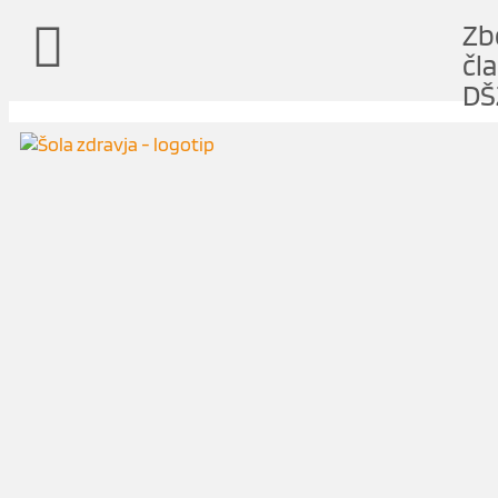
Zb
čl
DŠ