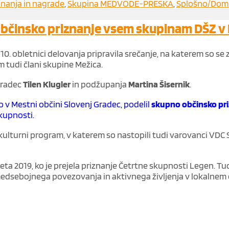
znanja in nagrade
,
Skupina MEDVODE-PRESKA
,
Splošno/Dom
občinsko priznanje vsem skupinam DŠZ v 
0. obletnici delovanja pripravila srečanje, na katerem so se zb
im tudi člani skupine Mežica.
Gradec
Tilen Klugler
in podžupanja
Martina Šisernik
.
jo v Mestni občini Slovenj Gradec, podelil
skupno občinsko pr
kupnosti.
e kulturni program, v katerem so nastopili tudi varovanci VDC 
 leta 2019, ko je prejela priznanje Četrtne skupnosti Legen
, medsebojnega povezovanja in aktivnega življenja v lokalnem 