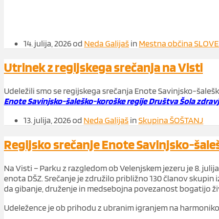
14. julija, 2026
od
Neda Galijaš
in
Mestna občina SLOV
Utrinek z regijskega srečanja na Visti
Udeležili smo se regijskega srečanja Enote Savinjsko-šaleško
Enote Savinjsko-šaleško-koroške regije Društva Šola zdravj
13. julija, 2026
od
Neda Galijaš
in
Skupina ŠOŠTANJ
Regijsko srečanje Enote Savinjsko-šaleš
Na Visti – Parku z razgledom ob Velenjskem jezeru je 8. julij
enota DŠZ. Srečanje je združilo približno 130 članov skupin 
da gibanje, druženje in medsebojna povezanost bogatijo živ
Udeležence je ob prihodu z ubranim igranjem na harmoniko 