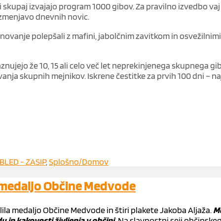
 ki skupaj izvajajo program 1000 gibov. Za pravilno izvedbo vaj 
izmenjavo dnevnih novic.
praznovanje polepšali z mafini, jabolčnim zavitkom in osvežilnimi
ujejo že 10, 15 ali celo več let neprekinjenega skupnega giba
nja skupnih mejnikov. Iskrene čestitke za prvih 100 dni – naj
BLED - ZASIP
,
Splošno/Domov
 medaljo Občine Medvode
a medaljo Občine Medvode in štiri plakete Jakoba Aljaža.
Me
in kakovosti življenja v občini.
Na slavnostni seji občinskeg