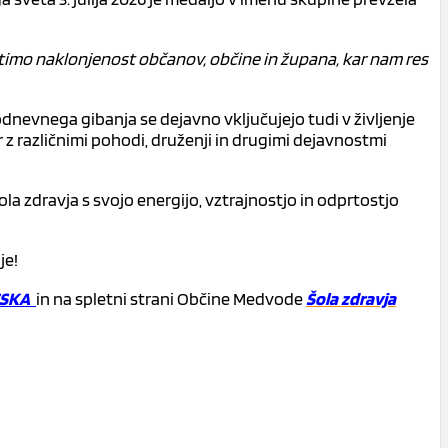
čutimo naklonjenost občanov, občine in župana, kar nam res
odnevnega gibanja se dejavno vključujejo tudi v življenje
z različnimi pohodi, druženji in drugimi dejavnostmi
 zdravja s svojo energijo, vztrajnostjo in odprtostjo
je!
ESKA
in na spletni strani Občine Medvode
Šola zdravja