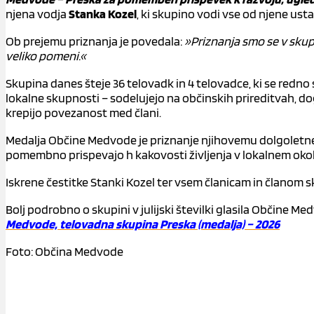
njena vodja
Stanka Kozel
, ki skupino vodi vse od njene usta
Ob prejemu priznanja je povedala:
»Priznanja smo se v skup
veliko pomeni.«
Skupina danes šteje 36 telovadk in 4 telovadce, ki se redno
lokalne skupnosti – sodelujejo na občinskih prireditvah, do
krepijo povezanost med člani.
Medalja Občine Medvode je priznanje njihovemu dolgoletnemu
pomembno prispevajo h kakovosti življenja v lokalnem okol
Iskrene čestitke Stanki Kozel ter vsem članicam in članom
Bolj podrobno o skupini v julijski številki glasila Občine Me
Medvode, telovadna skupina Preska (medalja) – 2026
Foto: Občina Medvode