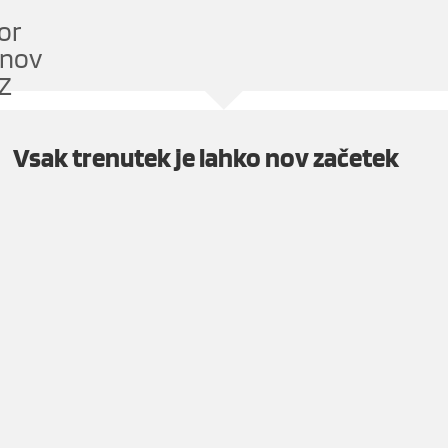
or
anov
Z
Vsak trenutek je lahko nov ​
začetek