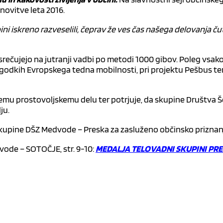
novitve leta 2016.
ini iskreno razveselili, čeprav že ves čas našega delovanja 
 srečujejo na jutranji vadbi po metodi 1000 gibov. Poleg vsak
godkih Evropskega tedna mobilnosti, pri projektu Pešbus ter 
 prostovoljskemu delu ter potrjuje, da skupine Društva Šola
ju.
 skupine DŠZ Medvode – Preska za zasluženo občinsko priznan
dvode – SOTOČJE, str. 9-10:
MEDALJA TELOVADNI SKUPINI PR