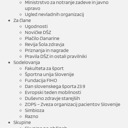
Ministrstvo za notranje zadeve in javno
upravo
Ugled nevladnih organizacij
Za člane
Ugodnosti
Novičke DŠZ
Plačilo članarine
Revija Šola zdravja
Priznanja in nagrade
Pravila DŠZ in ostali pravilniki
Sodelovanja
Fakulteta za šport
Športna unija Slovenije
Fundacija FIHO
Dan slovenskega športa 23.9
Evropski teden mobilnosti
Duševno zdravje starejših
ZOPS – Zveza organizacij pacientov Slovenije
Simbioza
Razno
Skupine