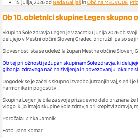
15. julija, 2026
od
Neda Galijaš
in
Občina MEDVODE
,
Pri
Ob 10. obletnici skupine Legen skupno 
Skupina Šole zdravja Legen je v začetku junija 2026 ob svoji 1
delujejo v Mestni občini Slovenj Gradec, pridružili pa so se j
Slovesnosti sta se udeležila župan Mestne občine Slovenj 
Ob tej priložnosti je župan skupinam Šole zdravja, ki deluje
gibanja, zdravega načina življenja in povezovanju lokalne s
Dogodek se je začel s skupno izvedbo jutranjih vaj, sledil j
harmonike in pogostitvi.
Skupina Legen je bila za svoje prizadevno delo priznana že
vlogo, ki jo imajo skupine Šole zdravja pri krepitvi zdravja
Poročala: Zinka Jamnik
Foto: Jana Komar