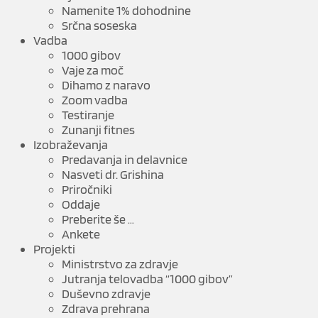
Namenite 1% dohodnine
Srčna soseska
Vadba
1000 gibov
Vaje za moč
Dihamo z naravo
Zoom vadba
Testiranje
Zunanji fitnes
Izobraževanja
Predavanja in delavnice
Nasveti dr. Grishina
Priročniki
Oddaje
Preberite še …
Ankete
Projekti
Ministrstvo za zdravje
Jutranja telovadba “1000 gibov”
Duševno zdravje
Zdrava prehrana