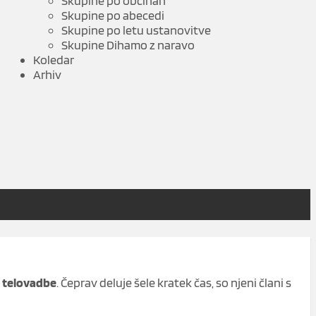
Skupine po občinah
Skupine po abecedi
Skupine po letu ustanovitve
Skupine Dihamo z naravo
Koledar
Arhiv
e telovadbe
. Čeprav deluje šele kratek čas, so njeni člani s