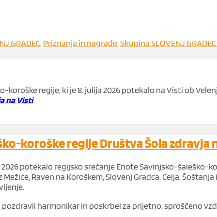
ENJ GRADEC
,
Priznanja in nagrade
,
Skupina SLOVENJ GRADEC
-koroške regije, ki je 8. julija 2026 potekalo na Visti ob Vel
a na Visti
ko-koroške regije Društva Šola zdravja n
a 2026 potekalo regijsko srečanje Enote Savinjsko-šaleško-koro
iz Mežice, Raven na Koroškem, Slovenj Gradca, Celja, Šoštanja 
ljenje.
pozdravil harmonikar in poskrbel za prijetno, sproščeno vzd