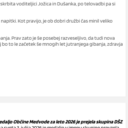
skrbita voditeljici Jožica in Dušanka, po telovadbi pa si
 napitki. Kot pravijo, je ob dobri družbi čas minil veliko
nja. Prav zato je še posebej razveseljivo, da tudi nova
 bo to le začetek še mnogih let jutranjega gibanja, zdravja
daljo Občine Medvode za leto 2026 je prejela skupina DŠZ
a sveta 3. julija 2026 je medaljo v imenu skupine prevzela