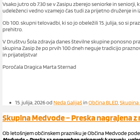
Vsako jutro ob 7.30 se v Zasipu zberejo seniorke in seniorji,
udeleženci vedno vzamejo čas tudi za prijetno druženje in 
Ob 100. skupni telovadbi, ki so jo obeležili 15. julija, so si 
prehitro.
V Društvu Šola zdravja danes številne skupine ponosno prazn
skupina Zasip že po prvih 100 dneh neguje tradicijo praznova
in prijateljstva!
Poročala Dragica Marta Sternad
15. julija, 2026
od
Neda Galijaš
in
Občina BLED
,
Skupina 
Skupina Medvode – Preska nagrajena z
Ob letošnjem občinskem prazniku je Občina Medvode podelil
Medvode – Preska za pomemben prispevek k razvoju, ugledu 