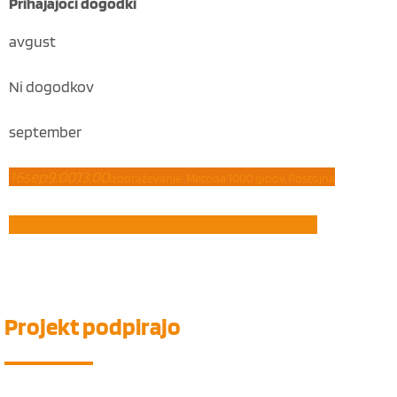
Prihajajoči dogodki
avgust
Ni dogodkov
september
16
sep
9:00
13:00
Izobraževanje: Metoda 1000 gibov, Postojna
21
sep
8:00
10:45
Delavnica: Čustvena inteligenca (Vrhnika)
Projekt
podpirajo