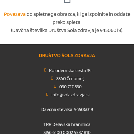
Povezava
do spletnega obrazca, ki ga izpolnite in oddate
preko spleta
(Davčna številka Društva Šola zdravja je 94506019).
DRUŠTVO ŠOLA ZDRAVJA
Kolodvorska cesta 34
8340 Črnomelj
030 717 830
info@solazdravja.si
Davčna številka: 94506019
TRR Delavska hranilnica
SI56 6100 0002 4587 810