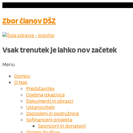
Zbor članov DŠZ
Vsak trenutek je lahko nov ​
začetek
Menu
Domov
O Nas
Predstavitev
Osebna izkaznica
Dokumenti in obrazci
Ustanovitelji
Zaposleni in podružnice
Sofinancerji projekta
Sponzorji in donatorji
Organi društva