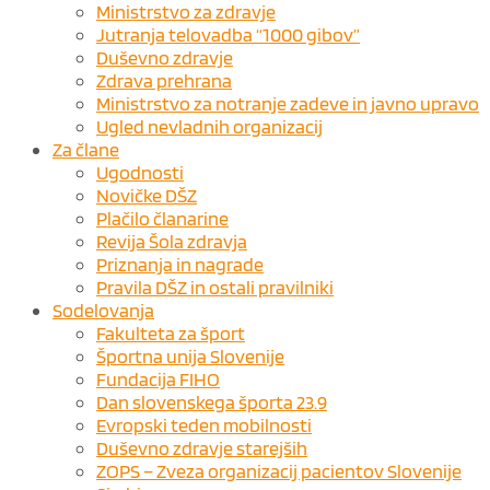
Ministrstvo za zdravje
Jutranja telovadba “1000 gibov”
Duševno zdravje
Zdrava prehrana
Ministrstvo za notranje zadeve in javno upravo
Ugled nevladnih organizacij
Za člane
Ugodnosti
Novičke DŠZ
Plačilo članarine
Revija Šola zdravja
Priznanja in nagrade
Pravila DŠZ in ostali pravilniki
Sodelovanja
Fakulteta za šport
Športna unija Slovenije
Fundacija FIHO
Dan slovenskega športa 23.9
Evropski teden mobilnosti
Duševno zdravje starejših
ZOPS – Zveza organizacij pacientov Slovenije