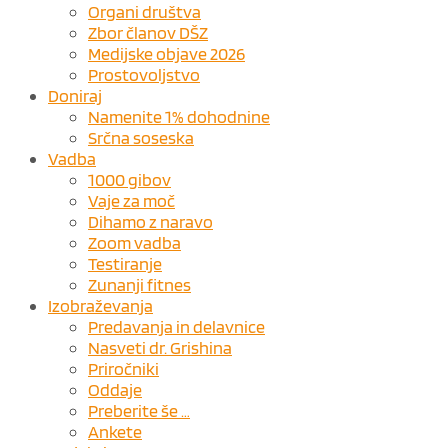
Organi društva
Zbor članov DŠZ
Medijske objave 2026
Prostovoljstvo
Doniraj
Namenite 1% dohodnine
Srčna soseska
Vadba
1000 gibov
Vaje za moč
Dihamo z naravo
Zoom vadba
Testiranje
Zunanji fitnes
Izobraževanja
Predavanja in delavnice
Nasveti dr. Grishina
Priročniki
Oddaje
Preberite še …
Ankete