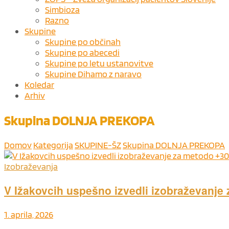
Simbioza
Razno
Skupine
Skupine po občinah
Skupine po abecedi
Skupine po letu ustanovitve
Skupine Dihamo z naravo
Koledar
Arhiv
Skupina DOLNJA PREKOPA
Domov
Kategorija
SKUPINE-ŠZ
Skupina DOLNJA PREKOPA
Izobraževanja
V Ižakovcih uspešno izvedli izobraževanje
1. aprila, 2026