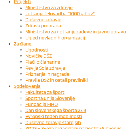
Projekti
Ministrstvo za zdravje
Jutranja telovadba “1000 gibov”
Duševno zdravje
Zdrava prehrana
Ministrstvo za notranje zadeve in javno upravo
Ugled nevladnih organizacij
Za člane
Ugodnosti
Novičke DŠZ
Plačilo članarine
Revija Šola zdravja
Priznanja in nagrade
Pravila DŠZ in ostali pravilniki
Sodelovanja
Fakulteta za šport
Športna unija Slovenije
Fundacija FIHO
Dan slovenskega športa 23.9
Evropski teden mobilnosti
Duševno zdravje starejših
ZOPS – Zveza organizacij pacientov Slovenije