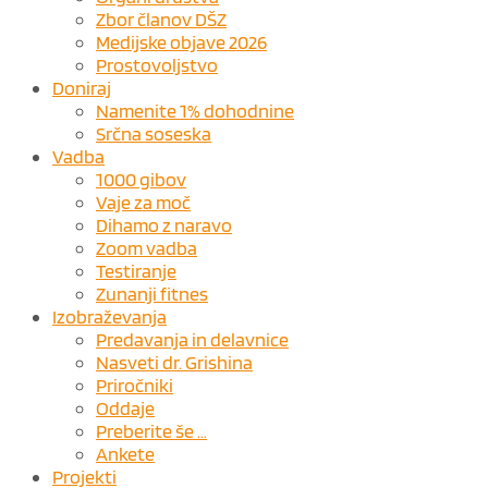
Zbor članov DŠZ
Medijske objave 2026
Prostovoljstvo
Doniraj
Namenite 1% dohodnine
Srčna soseska
Vadba
1000 gibov
Vaje za moč
Dihamo z naravo
Zoom vadba
Testiranje
Zunanji fitnes
Izobraževanja
Predavanja in delavnice
Nasveti dr. Grishina
Priročniki
Oddaje
Preberite še …
Ankete
Projekti