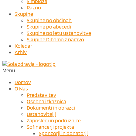
Simbioza
Razno
Skupine
Skupine po občinah
Skupine po abecedi
Skupine po letu ustanovitve
Skupine Dihamo z naravo
Koledar
Arhiv
Menu
Domov
O Nas
Predstavitev
Osebna izkaznica
Dokumenti in obrazci
Ustanovitelji
Zaposleni in podružnice
Sofinancerji projekta
Sponzorji in donatorji